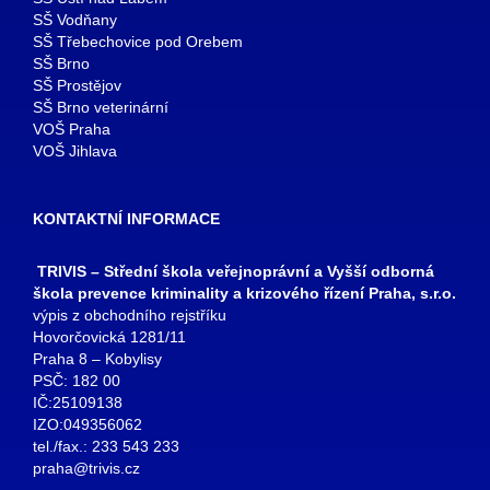
SŠ Vodňany
SŠ Třebechovice pod Orebem
SŠ Brno
SŠ Prostějov
SŠ Brno veterinární
VOŠ Praha
VOŠ Jihlava
KONTAKTNÍ INFORMACE
TRIVIS – Střední škola veřejnoprávní a Vyšší odborná
škola prevence kriminality a krizového řízení Praha, s.r.o.
výpis z obchodního rejstříku
Hovorčovická 1281/11
Praha 8 – Kobylisy
PSČ: 182 00
IČ:25109138
IZO:049356062
tel./fax.: 233 543 233
praha@trivis.cz