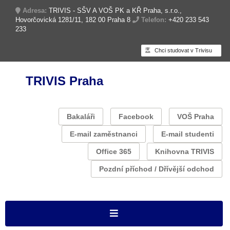
Adresa:
TRIVIS - SŠV A VOŠ PK a KŘ Praha, s.r.o.,
Hovorčovická 1281/11, 182 00 Praha 8
Telefon:
+420 233 543
233
Chci studovat v Trivisu
TRIVIS Praha
Bakaláři
Facebook
VOŠ Praha
E-mail zaměstnanci
E-mail studenti
Office 365
Knihovna TRIVIS
Pozdní příchod / Dřívější odchod