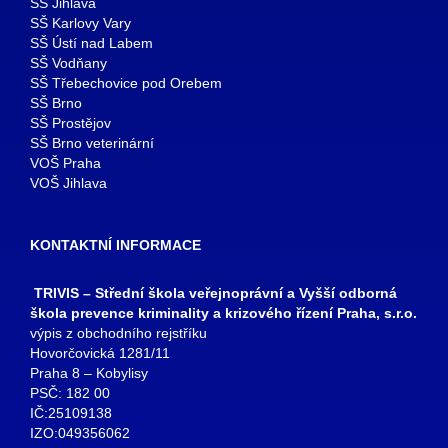
SŠ Jihlava
SŠ Karlovy Vary
SŠ Ústí nad Labem
SŠ Vodňany
SŠ Třebechovice pod Orebem
SŠ Brno
SŠ Prostějov
SŠ Brno veterinární
VOŠ Praha
VOŠ Jihlava
KONTAKTNÍ INFORMACE
TRIVIS – Střední škola veřejnoprávní a Vyšší odborná
škola prevence kriminality a krizového řízení Praha, s.r.o.
výpis z obchodního rejstříku
Hovorčovická 1281/11
Praha 8 – Kobylisy
PSČ: 182 00
IČ:25109138
IZO:049356062