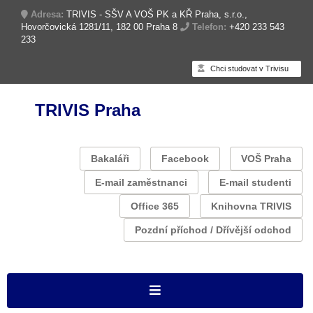
Adresa:
TRIVIS - SŠV A VOŠ PK a KŘ Praha, s.r.o.,
Hovorčovická 1281/11, 182 00 Praha 8
Telefon:
+420 233 543
233
Chci studovat v Trivisu
TRIVIS Praha
Bakaláři
Facebook
VOŠ Praha
E-mail zaměstnanci
E-mail studenti
Office 365
Knihovna TRIVIS
Pozdní příchod / Dřívější odchod