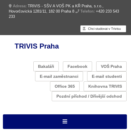
Adresa:
TRIVIS - SŠV A VOŠ PK a KŘ Praha, s.r.o.,
Hovorčovická 1281/11, 182 00 Praha 8
Telefon:
+420 233 543
233
Chci studovat v Trivisu
TRIVIS Praha
Bakaláři
Facebook
VOŠ Praha
E-mail zaměstnanci
E-mail studenti
Office 365
Knihovna TRIVIS
Pozdní příchod / Dřívější odchod