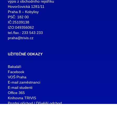
výpis z obchodního rejstříku
Hovorčovická 1281/11
Praha 8 – Kobylisy
PSČ: 182 00
IČ:25109138
IZO:049356062
tel./fax.: 233 543 233
praha@trivis.cz
UŽITEČNÉ ODKAZY
Bakaláři
Facebook
VOŠ Praha
E-mail zaměstnanci
E-mail studenti
Office 365
Knihovna TRIVIS
Pozdní příchod / Dřívější odchod