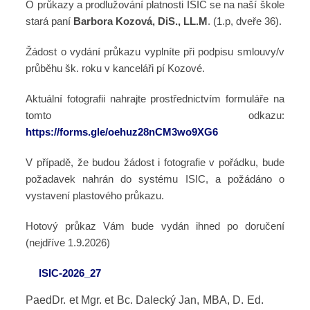
O průkazy a prodlužování platnosti ISIC se na naší škole
stará paní
Barbora Kozová, DiS., LL.M
. (1.p, dveře 36).
Žádost o vydání průkazu vyplníte při podpisu smlouvy/v
průběhu šk. roku v kanceláři pí Kozové.
Aktuální fotografii nahrajte prostřednictvím formuláře na
tomto odkazu:
https://forms.gle/oehuz28nCM3wo9XG6
V případě, že budou žádost i fotografie v pořádku, bude
požadavek nahrán do systému ISIC, a požádáno o
vystavení plastového průkazu.
Hotový průkaz Vám bude vydán ihned po doručení
(nejdříve 1.9.2026)
ISIC-2026_27
PaedDr. et Mgr. et Bc. Dalecký Jan, MBA, D. Ed.