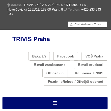
Adresa:
TRIVIS - SŠV A VOŠ PK a KŘ Praha, s.r.o.,
Hovorčovická 1281/11, 182 00 Praha 8
Telefon:
+420 233 543
233
Chci studovat v Trivisu
TRIVIS Praha
Bakaláři
Facebook
VOŠ Praha
E-mail zaměstnanci
E-mail studenti
Office 365
Knihovna TRIVIS
Pozdní příchod / Dřívější odchod