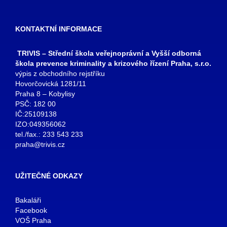
KONTAKTNÍ INFORMACE
TRIVIS – Střední škola veřejnoprávní a Vyšší odborná
škola prevence kriminality a krizového řízení Praha, s.r.o.
výpis z obchodního rejstříku
Hovorčovická 1281/11
Praha 8 – Kobylisy
PSČ: 182 00
IČ:25109138
IZO:049356062
tel./fax.: 233 543 233
praha@trivis.cz
UŽITEČNÉ ODKAZY
Bakaláři
Facebook
VOŠ Praha