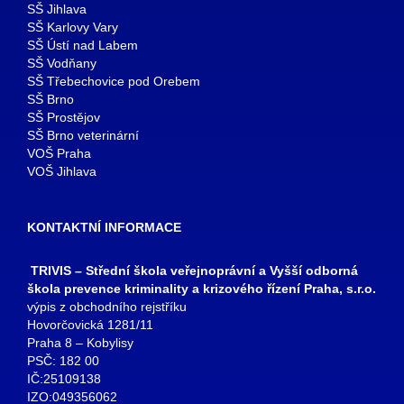
SŠ Jihlava
SŠ Karlovy Vary
SŠ Ústí nad Labem
SŠ Vodňany
SŠ Třebechovice pod Orebem
SŠ Brno
SŠ Prostějov
SŠ Brno veterinární
VOŠ Praha
VOŠ Jihlava
KONTAKTNÍ INFORMACE
TRIVIS – Střední škola veřejnoprávní a Vyšší odborná
škola prevence kriminality a krizového řízení Praha, s.r.o.
výpis z obchodního rejstříku
Hovorčovická 1281/11
Praha 8 – Kobylisy
PSČ: 182 00
IČ:25109138
IZO:049356062