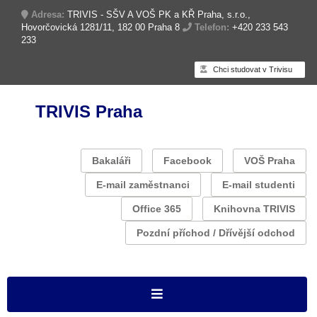
Adresa:
TRIVIS - SŠV A VOŠ PK a KŘ Praha, s.r.o.,
Hovorčovická 1281/11, 182 00 Praha 8
Telefon:
+420 233 543
233
Chci studovat v Trivisu
TRIVIS Praha
Bakaláři
Facebook
VOŠ Praha
E-mail zaměstnanci
E-mail studenti
Office 365
Knihovna TRIVIS
Pozdní příchod / Dřívější odchod