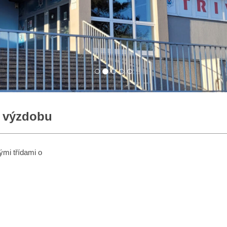
í výzdobu
ými třídami o