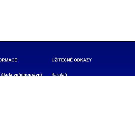
FORMACE
UŽITEČNÉ ODKAZY
í škola veřejnoprávní
Bakaláři
 škola prevence
Facebook
zového řízení Praha,
VOŠ Praha
E-mail zaměstnanci
 rejstříku
E-mail studenti
1/11
Office 365
y
Knihovna TRIVIS
Pozdní příchod / Dřívější
odchod
 233