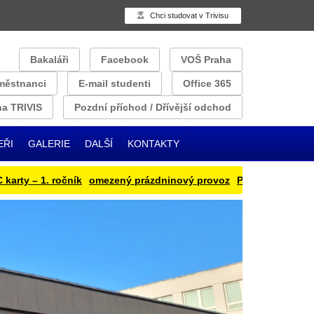
Chci studovat v Trivisu
Bakaláři
Facebook
VOŠ Praha
městnanci
E-mail studenti
Office 365
a TRIVIS
Pozdní příchod / Dřívější odchod
EŘI
GALERIE
DALŠÍ
KONTAKTY
ty – 1. ročník
omezený prázdninový provoz
Přihlašování obědu 