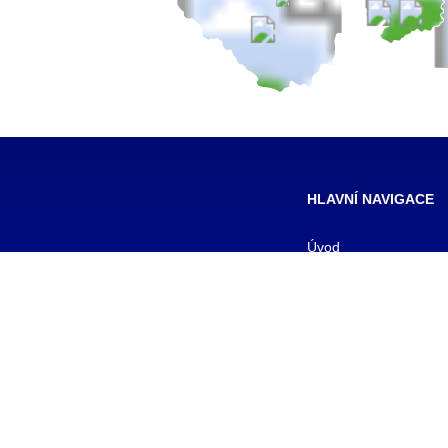
HLAVNÍ NAVIGACE
Úvod
Pro žáky
Pro uchazeče
Smluvní partneři
DALŠÍ
Galerie
Kontakty