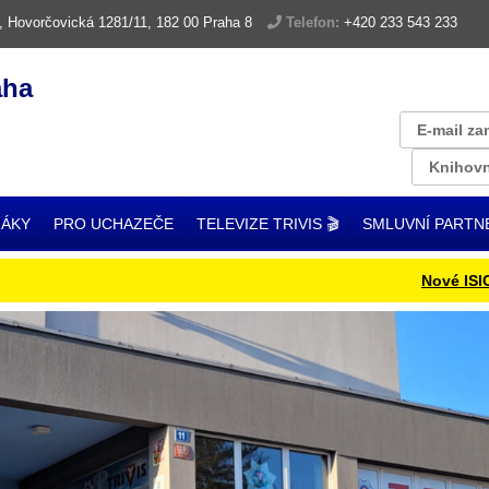
, Hovorčovická 1281/11, 182 00 Praha 8
Telefon:
+420 233 543 233
aha
E-mail za
Knihovn
ŽÁKY
PRO UCHAZEČE
TELEVIZE TRIVIS 🎬
SMLUVNÍ PARTN
Nové ISIC kar