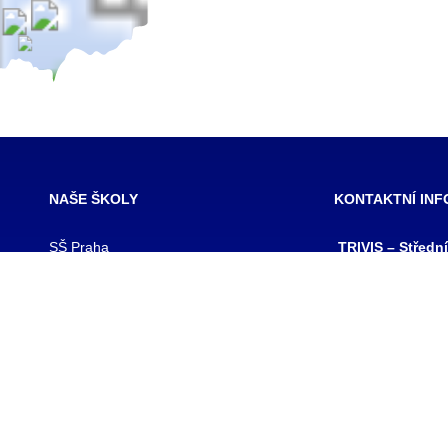
NAŠE ŠKOLY
KONTAKTNÍ IN
SŠ Praha
TRIVIS – Středn
SŠ Jihlava
a Vyšší odborná
SŠ Karlovy Vary
kriminality a kri
SŠ Ústí nad Labem
s.r.o.
SŠ Vodňany
výpis z obchodního
SŠ Třebechovice pod Orebem
Hovorčovická 128
SŠ Brno
Praha 8 – Kobylis
SŠ Prostějov
PSČ: 182 00
SŠ Brno veterinární
IČ:25109138
VOŠ Praha
IZO:049356062
VOŠ Jihlava
tel./fax.: 233 543