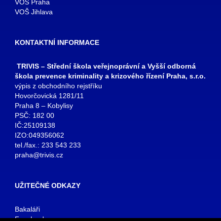
VOŠ Praha
VOŠ Jihlava
KONTAKTNÍ INFORMACE
TRIVIS – Střední škola veřejnoprávní a Vyšší odborná
škola prevence kriminality a krizového řízení Praha, s.r.o.
výpis z obchodního rejstříku
Hovorčovická 1281/11
Praha 8 – Kobylisy
PSČ: 182 00
IČ:25109138
IZO:049356062
tel./fax.: 233 543 233
praha@trivis.cz
UŽITEČNÉ ODKAZY
Bakaláři
Facebook