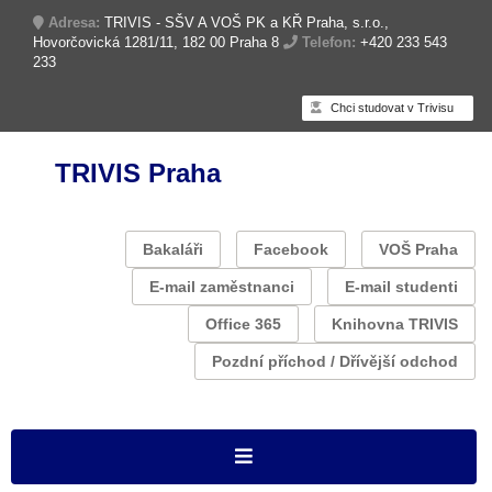
Adresa:
TRIVIS - SŠV A VOŠ PK a KŘ Praha, s.r.o.,
Hovorčovická 1281/11, 182 00 Praha 8
Telefon:
+420 233 543
233
Chci studovat v Trivisu
TRIVIS Praha
Bakaláři
Facebook
VOŠ Praha
E-mail zaměstnanci
E-mail studenti
Office 365
Knihovna TRIVIS
Pozdní příchod / Dřívější odchod