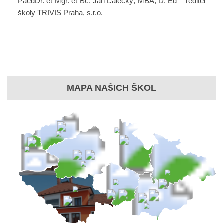
PaedDr. et Mgr. et Bc. Jan Dalecký, MBA, D. Ed ředitel
školy TRIVIS Praha, s.r.o.
MAPA NAŠICH ŠKOL