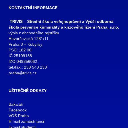
KONTAKTNÍ INFORMACE
TRIVIS – Střední škola veřejnoprávní a Vyšší odborná
škola prevence kriminality a krizového řízení Praha, s.r.o.
výpis z obchodního rejstříku
Hovorčovická 1281/11
Praha 8 – Kobylisy
PSČ: 182 00
IČ:25109138
IZO:049356062
tel./fax.: 233 543 233
praha@trivis.cz
UŽITEČNÉ ODKAZY
Bakaláři
Facebook
VOŠ Praha
E-mail zaměstnanci
E-mail studenti