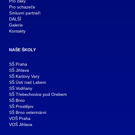
Pro žáky
Pro uchazeče
Smluvní partneři
DALŠÍ
Galerie
Kontakty
NAŠE ŠKOLY
SŠ Praha
SŠ Jihlava
SŠ Karlovy Vary
SŠ Ústí nad Labem
SŠ Vodňany
SŠ Třebechovice pod Orebem
SŠ Brno
SŠ Prostějov
SŠ Brno veterinární
VOŠ Praha
VOŠ Jihlava