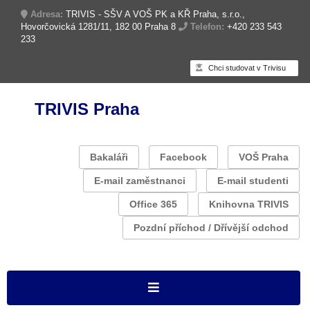
Adresa:
TRIVIS - SŠV A VOŠ PK a KŘ Praha, s.r.o.,
Hovorčovická 1281/11, 182 00 Praha 8
Telefon:
+420 233 543
233
Chci studovat v Trivisu
TRIVIS Praha
Bakaláři
Facebook
VOŠ Praha
E-mail zaměstnanci
E-mail studenti
Office 365
Knihovna TRIVIS
Pozdní příchod / Dřívější odchod