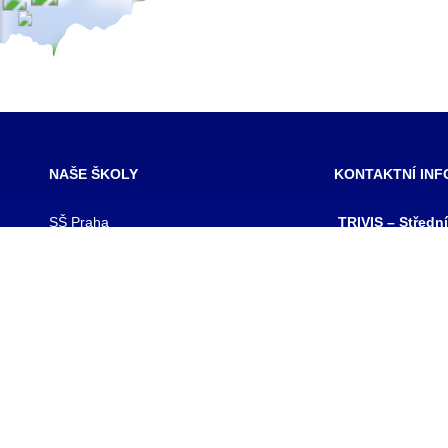
NAŠE ŠKOLY
KONTAKTNÍ IN
SŠ Praha
TRIVIS – Středn
SŠ Jihlava
a Vyšší odborná
SŠ Karlovy Vary
kriminality a kri
SŠ Ústí nad Labem
s.r.o.
SŠ Vodňany
výpis z obchodního
SŠ Třebechovice pod Orebem
Hovorčovická 128
SŠ Brno
Praha 8 – Kobylis
SŠ Prostějov
PSČ: 182 00
SŠ Brno veterinární
IČ:25109138
VOŠ Praha
IZO:049356062
VOŠ Jihlava
tel./fax.: 233 543
praha@trivis.cz