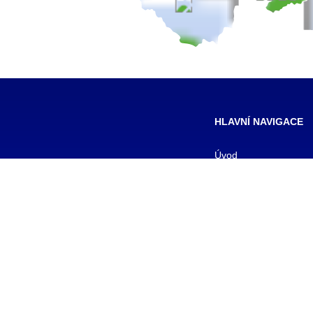
HLAVNÍ NAVIGACE
Úvod
Pro žáky
Pro uchazeče
Smluvní partneři
DALŠÍ
Galerie
Kontakty