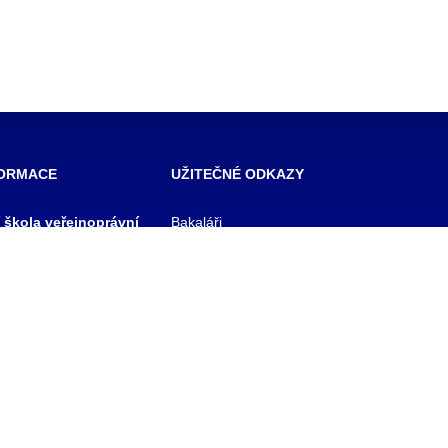
FORMACE
UŽITEČNÉ ODKAZY
í škola veřejnoprávní
Bakaláři
 škola prevence
Facebook
zového řízení Praha,
VOŠ Praha
E-mail zaměstnanci
 rejstříku
E-mail studenti
1/11
Office 365
y
Knihovna TRIVIS
Pozdní příchod / Dřívější
odchod
 233