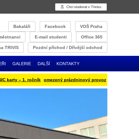
Chci studovat v Trivisu
Bakaláři
Facebook
VOŠ Praha
městnanci
E-mail studenti
Office 365
a TRIVIS
Pozdní příchod / Dřívější odchod
EŘI
GALERIE
DALŠÍ
KONTAKTY
arty – 1. ročník
omezený prázdninový provoz
Přihlašování oběd