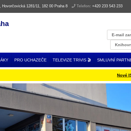
, Hovorčovická 1281/11, 182 00 Praha 8
Telefon:
+420 233 543 233
aha
E-mail za
Knihovn
ŽÁKY
PRO UCHAZEČE
TELEVIZE TRIVIS 🎬
SMLUVNÍ PARTN
Nové ISIC k