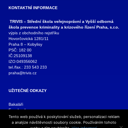
KONTAKTNÍ INFORMACE
TRIVIS – Střední škola veřejnoprávní a Vyšší odborná
škola prevence kriminality a krizového řízení Praha, s.r.o.
výpis z obchodního rejstříku
Hovorčovická 1281/11
Praha 8 – Kobylisy
PSČ: 182 00
IČ:25109138
IZO:049356062
tel./fax.: 233 543 233
praha@trivis.cz
UŽITEČNÉ ODKAZY
Bakaláři
Facebook
VOŠ Praha
Tento web používá k poskytování služeb, personalizaci reklam
E-mail zaměstnanci
a analýze návštěvnosti soubory cookie. Používáním tohoto
E-mail studenti