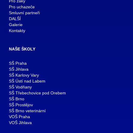
Pro žáky
Pro uchazeče
Smluvní partneři
DALŠÍ
Galerie
Kontakty
NAŠE ŠKOLY
SŠ Praha
SŠ Jihlava
SŠ Karlovy Vary
SŠ Ústí nad Labem
SŠ Vodňany
SŠ Třebechovice pod Orebem
SŠ Brno
SŠ Prostějov
SŠ Brno veterinární
VOŠ Praha
VOŠ Jihlava