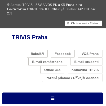
Adresa:
TRIVIS - SŠV A VOŠ PK a KŘ Praha, s.r.o.,
Hovorčovická 1281/11, 182 00 Praha 8
Telefon:
+420 233 543
233
Chci studovat v Trivisu
TRIVIS Praha
Bakaláři
Facebook
VOŠ Praha
E-mail zaměstnanci
E-mail studenti
Office 365
Knihovna TRIVIS
Pozdní příchod / Dřívější odchod