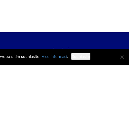
FORMACE
UŽITEČNÉ ODKAZY
 webu s tím souhlasíte.
Více informací
.
Souhlasím
í škola veřejnoprávní
Bakaláři
 škola prevence
Facebook
zového řízení Praha,
VOŠ Praha
E-mail zaměstnanci
 rejstříku
E-mail studenti
1/11
Office 365
y
Knihovna TRIVIS
Pozdní příchod / Dřívější
odchod
 233