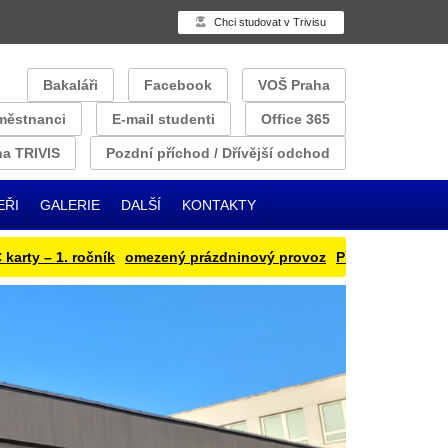
Chci studovat v Trivisu
Bakaláři
Facebook
VOŠ Praha
městnanci
E-mail studenti
Office 365
a TRIVIS
Pozdní příchod / Dřívější odchod
EŘI
GALERIE
DALŠÍ
KONTAKTY
 – 1. ročník
omezený prázdninový provoz
Přihlašování obědu na