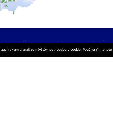
NAŠE ŠKOLY
KONTAKTNÍ IN
izaci reklam a analýze návštěvnosti soubory cookie. Používáním tohoto
SŠ Praha
TRIVIS – Středn
SŠ Jihlava
a Vyšší odborná
SŠ Karlovy Vary
kriminality a kri
SŠ Ústí nad Labem
s.r.o.
SŠ Vodňany
výpis z obchodního
SŠ Třebechovice pod Orebem
Hovorčovická 128
SŠ Brno
Praha 8 – Kobylis
SŠ Prostějov
PSČ: 182 00
SŠ Brno veterinární
IČ:25109138
VOŠ Praha
IZO:049356062
VOŠ Jihlava
tel./fax.: 233 543
praha@trivis.cz