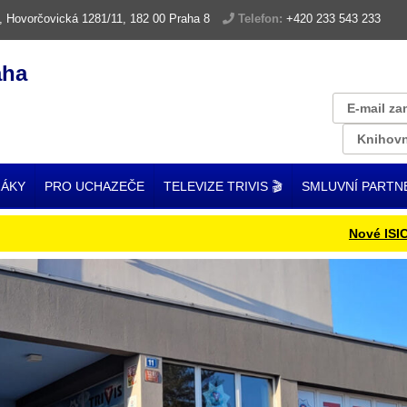
, Hovorčovická 1281/11, 182 00 Praha 8
Telefon:
+420 233 543 233
aha
E-mail za
Knihovn
ŽÁKY
PRO UCHAZEČE
TELEVIZE TRIVIS 🎬
SMLUVNÍ PARTN
Nové ISIC karty