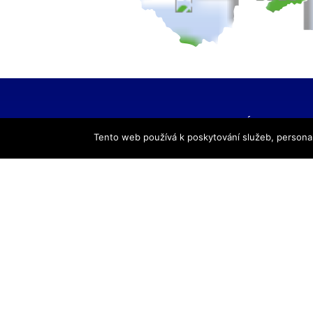
HLAVNÍ NAVIGACE
Tento web používá k poskytování služeb, personal
Úvod
Pro žáky
Pro uchazeče
Smluvní partneři
DALŠÍ
Galerie
Kontakty