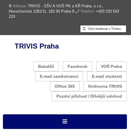
Adresa:
TRIVIS - SŠV A VOŠ PK a KŘ Praha, s.r.o.,
Hovorčovická 1281/11, 182 00 Praha 8
Telefon:
+420 233 543
233
Chci studovat v Trivisu
TRIVIS Praha
Bakaláři
Facebook
VOŠ Praha
E-mail zaměstnanci
E-mail studenti
Office 365
Knihovna TRIVIS
Pozdní příchod / Dřívější odchod