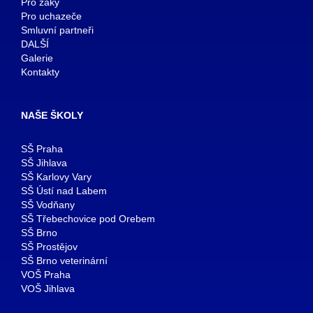
Pro žáky
Pro uchazeče
Smluvní partneři
DALŠÍ
Galerie
Kontakty
NAŠE ŠKOLY
SŠ Praha
SŠ Jihlava
SŠ Karlovy Vary
SŠ Ústí nad Labem
SŠ Vodňany
SŠ Třebechovice pod Orebem
SŠ Brno
SŠ Prostějov
SŠ Brno veterinární
VOŠ Praha
VOŠ Jihlava