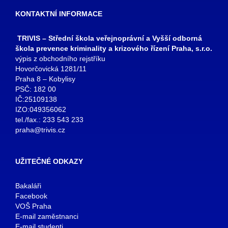
KONTAKTNÍ INFORMACE
TRIVIS – Střední škola veřejnoprávní a Vyšší odborná
škola prevence kriminality a krizového řízení Praha, s.r.o.
výpis z obchodního rejstříku
Hovorčovická 1281/11
Praha 8 – Kobylisy
PSČ: 182 00
IČ:25109138
IZO:049356062
tel./fax.: 233 543 233
praha@trivis.cz
UŽITEČNÉ ODKAZY
Bakaláři
Facebook
VOŠ Praha
E-mail zaměstnanci
E-mail studenti