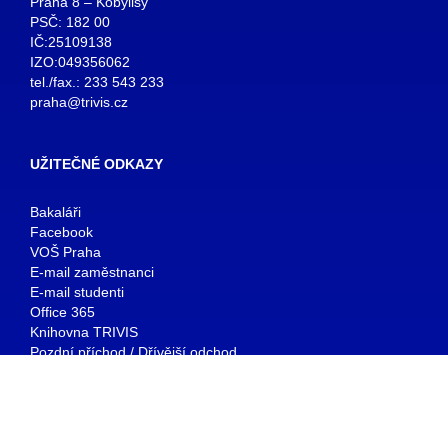
Praha 8 – Kobylisy
PSČ: 182 00
IČ:25109138
IZO:049356062
tel./fax.: 233 543 233
praha@trivis.cz
UŽITEČNÉ ODKAZY
Bakaláři
Facebook
VOŠ Praha
E-mail zaměstnanci
E-mail studenti
Office 365
Knihovna TRIVIS
Pozdní příchod / Dřívější odchod