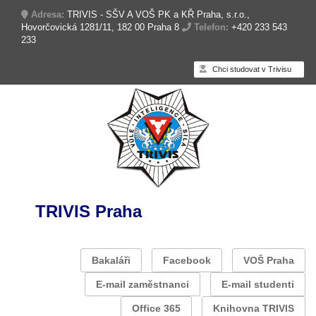
Adresa:
TRIVIS - SŠV A VOŠ PK a KŘ Praha, s.r.o.,
Hovorčovická 1281/11, 182 00 Praha 8
Telefon:
+420 233 543
233
Chci studovat v Trivisu
TRIVIS Praha
Bakaláři
Facebook
VOŠ Praha
E-mail zaměstnanci
E-mail studenti
Office 365
Knihovna TRIVIS