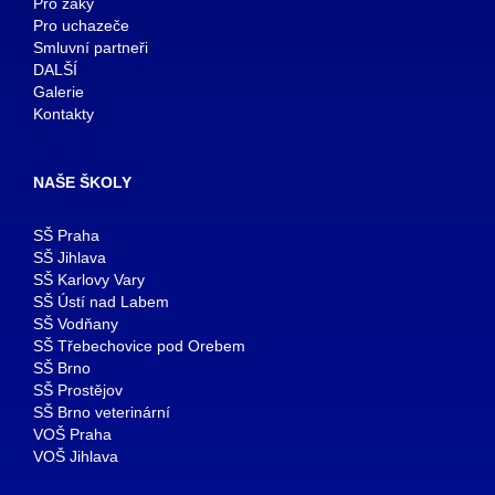
Pro žáky
Pro uchazeče
Smluvní partneři
DALŠÍ
Galerie
Kontakty
NAŠE ŠKOLY
SŠ Praha
SŠ Jihlava
SŠ Karlovy Vary
SŠ Ústí nad Labem
SŠ Vodňany
SŠ Třebechovice pod Orebem
SŠ Brno
SŠ Prostějov
SŠ Brno veterinární
VOŠ Praha
VOŠ Jihlava