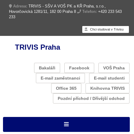
Adresa:
TRIVIS - SŠV A VOŠ PK a KŘ Praha, s.r.o.,
Hovorčovická 1281/11, 182 00 Praha 8
Telefon:
+420 233 543
233
Chci studovat v Trivisu
TRIVIS Praha
Bakaláři
Facebook
VOŠ Praha
E-mail zaměstnanci
E-mail studenti
Office 365
Knihovna TRIVIS
Pozdní příchod / Dřívější odchod