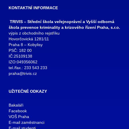
KONTAKTNÍ INFORMACE
TRIVIS – Střední škola veřejnoprávní a Vyšší odborná
škola prevence kriminality a krizového řízení Praha, s.r.o.
výpis z obchodního rejstříku
Hovorčovická 1281/11
Praha 8 – Kobylisy
PSČ: 182 00
IČ:25109138
IZO:049356062
tel./fax.: 233 543 233
praha@trivis.cz
UŽITEČNÉ ODKAZY
Bakaláři
Facebook
VOŠ Praha
E-mail zaměstnanci
E-mail studenti