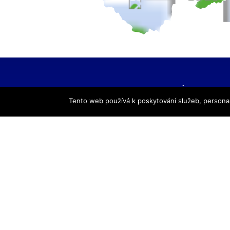
HLAVNÍ NAVIGACE
Tento web používá k poskytování služeb, personal
Úvod
Pro žáky
Pro uchazeče
Smluvní partneři
DALŠÍ
Galerie
Kontakty