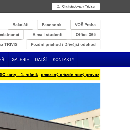
Chci studovat v Trivisu
Bakaláři
Facebook
VOŠ Praha
městnanci
E-mail studenti
Office 365
a TRIVIS
Pozdní příchod / Dřívější odchod
EŘI
GALERIE
DALŠÍ
KONTAKTY
ty – 1. ročník
omezený prázdninový provoz
Přihlašování obědu