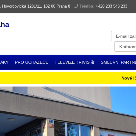
, Hovorčovická 1281/11, 182 00 Praha 8
Telefon:
+420 233 543 233
aha
E-mail za
Knihovn
ŽÁKY
PRO UCHAZEČE
TELEVIZE TRIVIS 🎬
SMLUVNÍ PARTN
Nové ISIC kar