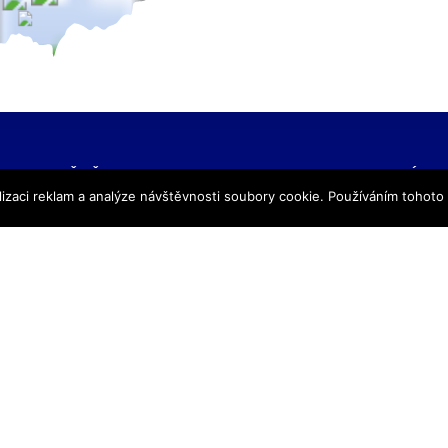
NAŠE ŠKOLY
KONTAKTNÍ IN
izaci reklam a analýze návštěvnosti soubory cookie. Používáním tohoto
SŠ Praha
TRIVIS – Středn
SŠ Jihlava
a Vyšší odborná
SŠ Karlovy Vary
kriminality a kri
SŠ Ústí nad Labem
s.r.o.
SŠ Vodňany
výpis z obchodního
SŠ Třebechovice pod Orebem
Hovorčovická 128
SŠ Brno
Praha 8 – Kobylis
SŠ Prostějov
PSČ: 182 00
SŠ Brno veterinární
IČ:25109138
VOŠ Praha
IZO:049356062
VOŠ Jihlava
tel./fax.: 233 543
praha@trivis.cz