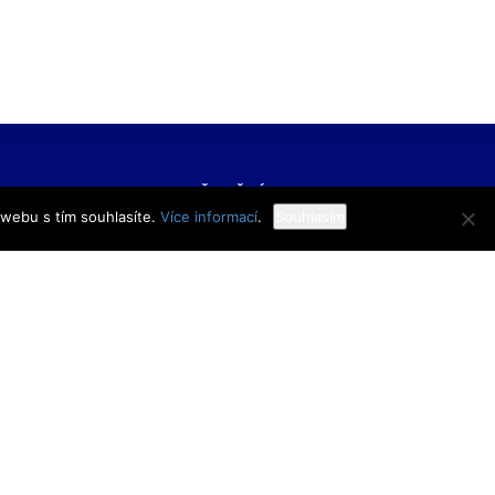
FORMACE
UŽITEČNÉ ODKAZY
 webu s tím souhlasíte.
Více informací
.
Souhlasím
í škola veřejnoprávní
Bakaláři
 škola prevence
Facebook
zového řízení Praha,
VOŠ Praha
E-mail zaměstnanci
 rejstříku
E-mail studenti
1/11
Office 365
y
Knihovna TRIVIS
Pozdní příchod / Dřívější
odchod
 233