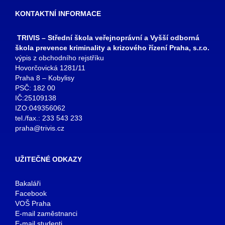
KONTAKTNÍ INFORMACE
TRIVIS – Střední škola veřejnoprávní a Vyšší odborná
škola prevence kriminality a krizového řízení Praha, s.r.o.
výpis z obchodního rejstříku
Hovorčovická 1281/11
Praha 8 – Kobylisy
PSČ: 182 00
IČ:25109138
IZO:049356062
tel./fax.: 233 543 233
praha@trivis.cz
UŽITEČNÉ ODKAZY
Bakaláři
Facebook
VOŠ Praha
E-mail zaměstnanci
E-mail studenti