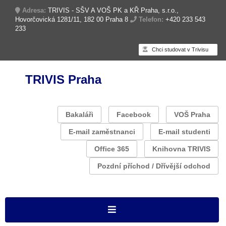
Adresa:
TRIVIS - SŠV A VOŠ PK a KŘ Praha, s.r.o.,
Hovorčovická 1281/11, 182 00 Praha 8
Telefon:
+420 233 543
233
Chci studovat v Trivisu
TRIVIS Praha
Bakaláři
Facebook
VOŠ Praha
E-mail zaměstnanci
E-mail studenti
Office 365
Knihovna TRIVIS
Pozdní příchod / Dřívější odchod