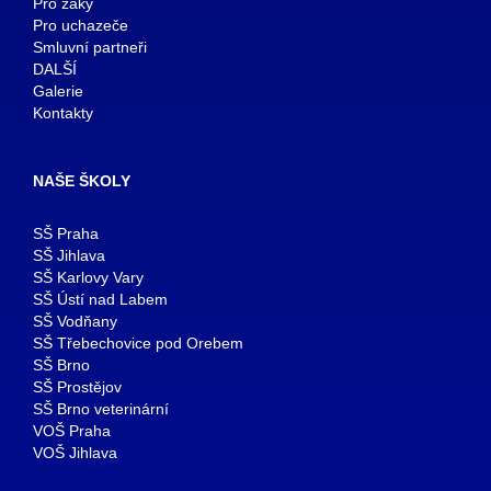
Pro žáky
Pro uchazeče
Smluvní partneři
DALŠÍ
Galerie
Kontakty
NAŠE ŠKOLY
SŠ Praha
SŠ Jihlava
SŠ Karlovy Vary
SŠ Ústí nad Labem
SŠ Vodňany
SŠ Třebechovice pod Orebem
SŠ Brno
SŠ Prostějov
SŠ Brno veterinární
VOŠ Praha
VOŠ Jihlava