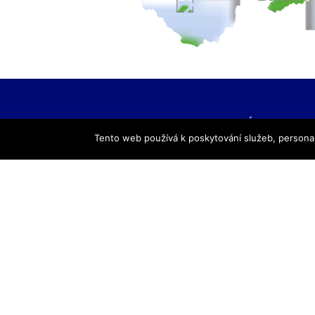
HLAVNÍ NAVIGACE
Tento web používá k poskytování služeb, personal
Úvod
Pro žáky
Pro uchazeče
Smluvní partneři
DALŠÍ
Galerie
Kontakty