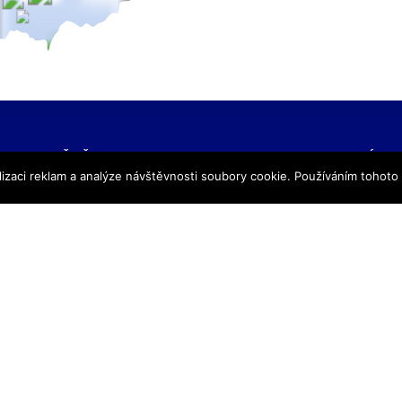
NAŠE ŠKOLY
KONTAKTNÍ IN
izaci reklam a analýze návštěvnosti soubory cookie. Používáním tohoto
SŠ Praha
TRIVIS – Středn
SŠ Jihlava
a Vyšší odborná
SŠ Karlovy Vary
kriminality a kri
SŠ Ústí nad Labem
s.r.o.
SŠ Vodňany
výpis z obchodního
SŠ Třebechovice pod Orebem
Hovorčovická 128
SŠ Brno
Praha 8 – Kobylis
SŠ Prostějov
PSČ: 182 00
SŠ Brno veterinární
IČ:25109138
VOŠ Praha
IZO:049356062
VOŠ Jihlava
tel./fax.: 233 543
praha@trivis.cz