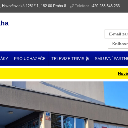
, Hovorčovická 1281/11, 182 00 Praha 8
Telefon:
+420 233 543 233
aha
E-mail za
Knihovn
ŽÁKY
PRO UCHAZEČE
TELEVIZE TRIVIS 🎬
SMLUVNÍ PARTN
Nové ISIC k