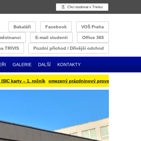
Chci studovat v Trivisu
Bakaláři
Facebook
VOŠ Praha
městnanci
E-mail studenti
Office 365
a TRIVIS
Pozdní příchod / Dřívější odchod
EŘI
GALERIE
DALŠÍ
KONTAKTY
arty – 1. ročník
omezený prázdninový provoz
Přihlašování oběd