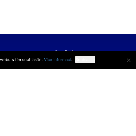
FORMACE
UŽITEČNÉ ODKAZY
 webu s tím souhlasíte.
Více informací
.
Souhlasím
í škola veřejnoprávní
Bakaláři
 škola prevence
Facebook
zového řízení Praha,
VOŠ Praha
E-mail zaměstnanci
 rejstříku
E-mail studenti
1/11
Office 365
y
Knihovna TRIVIS
Pozdní příchod / Dřívější
odchod
 233