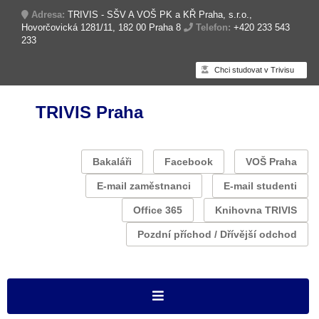
Adresa:
TRIVIS - SŠV A VOŠ PK a KŘ Praha, s.r.o.,
Hovorčovická 1281/11, 182 00 Praha 8
Telefon:
+420 233 543
233
Chci studovat v Trivisu
TRIVIS Praha
Bakaláři
Facebook
VOŠ Praha
E-mail zaměstnanci
E-mail studenti
Office 365
Knihovna TRIVIS
Pozdní příchod / Dřívější odchod