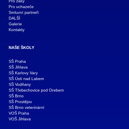
Pro žáky
Pro uchazeče
Smluvní partneři
DALŠÍ
Galerie
Kontakty
NAŠE ŠKOLY
SŠ Praha
SŠ Jihlava
SŠ Karlovy Vary
SŠ Ústí nad Labem
SŠ Vodňany
SŠ Třebechovice pod Orebem
SŠ Brno
SŠ Prostějov
SŠ Brno veterinární
VOŠ Praha
VOŠ Jihlava