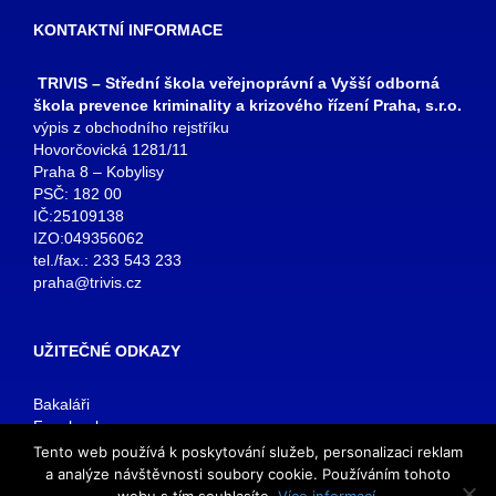
KONTAKTNÍ INFORMACE
TRIVIS – Střední škola veřejnoprávní a Vyšší odborná
škola prevence kriminality a krizového řízení Praha, s.r.o.
výpis z obchodního rejstříku
Hovorčovická 1281/11
Praha 8 – Kobylisy
PSČ: 182 00
IČ:25109138
IZO:049356062
tel./fax.: 233 543 233
praha@trivis.cz
UŽITEČNÉ ODKAZY
Bakaláři
Facebook
VOŠ Praha
Tento web používá k poskytování služeb, personalizaci reklam
E-mail zaměstnanci
a analýze návštěvnosti soubory cookie. Používáním tohoto
E-mail studenti