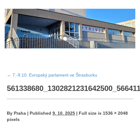
←
7.-9.10. Evropský parlament ve Štrasburku
561338680_1302821231642500_56641
By
Praha
|
Published
9. 10. 2025
|
Full size is
1536 × 2048
pixels