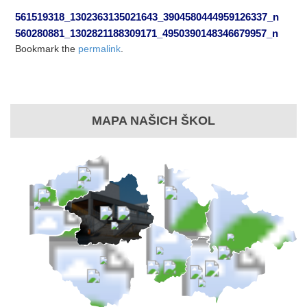
561519318_1302363135021643_3904580444959126337_n
560280881_1302821188309171_4950390148346679957_n
Bookmark the
permalink
.
MAPA NAŠICH ŠKOL