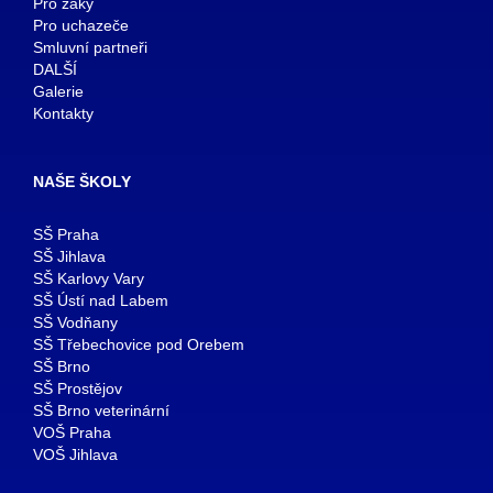
Pro žáky
Pro uchazeče
Smluvní partneři
DALŠÍ
Galerie
Kontakty
NAŠE ŠKOLY
SŠ Praha
SŠ Jihlava
SŠ Karlovy Vary
SŠ Ústí nad Labem
SŠ Vodňany
SŠ Třebechovice pod Orebem
SŠ Brno
SŠ Prostějov
SŠ Brno veterinární
VOŠ Praha
VOŠ Jihlava