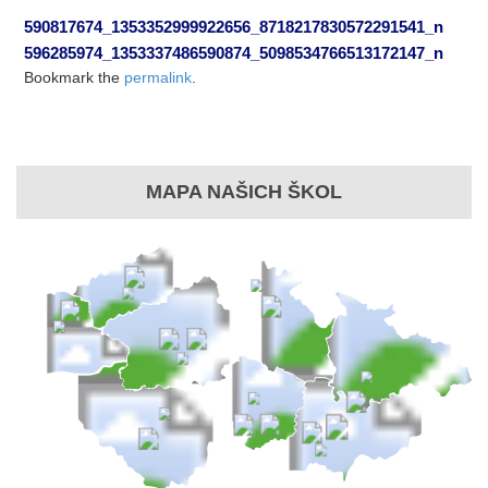
590817674_1353352999922656_8718217830572291541_n
596285974_1353337486590874_5098534766513172147_n
Bookmark the
permalink
.
MAPA NAŠICH ŠKOL