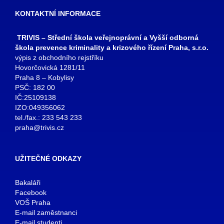
KONTAKTNÍ INFORMACE
TRIVIS – Střední škola veřejnoprávní a Vyšší odborná
škola prevence kriminality a krizového řízení Praha, s.r.o.
výpis z obchodního rejstříku
Hovorčovická 1281/11
Praha 8 – Kobylisy
PSČ: 182 00
IČ:25109138
IZO:049356062
tel./fax.: 233 543 233
praha@trivis.cz
UŽITEČNÉ ODKAZY
Bakaláři
Facebook
VOŠ Praha
E-mail zaměstnanci
E-mail studenti