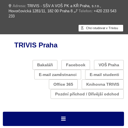
Adresa:
TRIVIS - SŠV A VOŠ PK a KŘ Praha, s.r.o.,
Hovorčovická 1281/11, 182 00 Praha 8
Telefon:
+420 233 543
233
Chci studovat v Trivisu
TRIVIS Praha
Bakaláři
Facebook
VOŠ Praha
E-mail zaměstnanci
E-mail studenti
Office 365
Knihovna TRIVIS
Pozdní příchod / Dřívější odchod