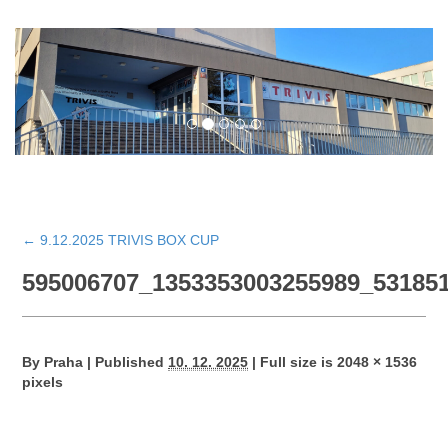
←
9.12.2025 TRIVIS BOX CUP
595006707_1353353003255989_53185
By
Praha
|
Published
10. 12. 2025
|
Full size is
2048 × 1536
pixels