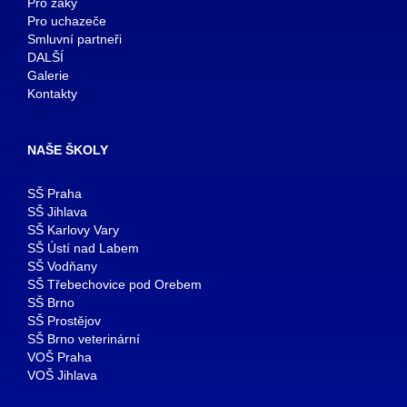
Pro žáky
Pro uchazeče
Smluvní partneři
DALŠÍ
Galerie
Kontakty
NAŠE ŠKOLY
SŠ Praha
SŠ Jihlava
SŠ Karlovy Vary
SŠ Ústí nad Labem
SŠ Vodňany
SŠ Třebechovice pod Orebem
SŠ Brno
SŠ Prostějov
SŠ Brno veterinární
VOŠ Praha
VOŠ Jihlava