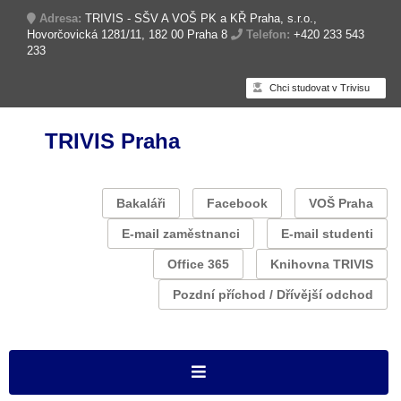
Adresa:
TRIVIS - SŠV A VOŠ PK a KŘ Praha, s.r.o.,
Hovorčovická 1281/11, 182 00 Praha 8
Telefon:
+420 233 543
233
Chci studovat v Trivisu
TRIVIS Praha
Bakaláři
Facebook
VOŠ Praha
E-mail zaměstnanci
E-mail studenti
Office 365
Knihovna TRIVIS
Pozdní příchod / Dřívější odchod