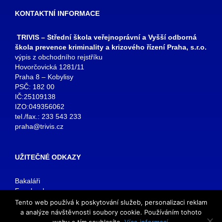
KONTAKTNÍ INFORMACE
TRIVIS – Střední škola veřejnoprávní a Vyšší odborná
škola prevence kriminality a krizového řízení Praha, s.r.o.
výpis z obchodního rejstříku
Hovorčovická 1281/11
Praha 8 – Kobylisy
PSČ: 182 00
IČ:25109138
IZO:049356062
tel./fax.: 233 543 233
praha@trivis.cz
UŽITEČNÉ ODKAZY
Bakaláři
Facebook
VOŠ Praha
Tento web používá k poskytování služeb, personalizaci reklam
E-mail zaměstnanci
a analýze návštěvnosti soubory cookie. Používáním tohoto
E-mail studenti