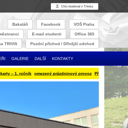
Chci studovat v Trivisu
Bakaláři
Facebook
VOŠ Praha
městnanci
E-mail studenti
Office 365
a TRIVIS
Pozdní příchod / Dřívější odchod
EŘI
GALERIE
DALŠÍ
KONTAKTY
. ročník
omezený prázdninový provoz
Přihlašování obědu na ro