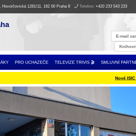
, Hovorčovická 1281/11, 182 00 Praha 8
Telefon:
+420 233 543 233
aha
E-mail za
Knihovn
ŽÁKY
PRO UCHAZEČE
TELEVIZE TRIVIS 🎬
SMLUVNÍ PARTN
Nové ISIC karty – 1