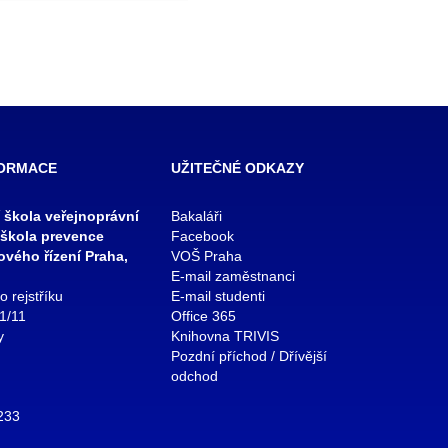
FORMACE
UŽITEČNÉ ODKAZY
í škola veřejnoprávní
Bakaláři
 škola prevence
Facebook
zového řízení Praha,
VOŠ Praha
E-mail zaměstnanci
 rejstříku
E-mail studenti
1/11
Office 365
y
Knihovna TRIVIS
Pozdní příchod / Dřívější
odchod
 233