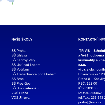
NAŠE ŠKOLY
KONTAKTNÍ IN
SŠ Praha
TRIVIS – Středn
SŠ Jihlava
a Vyšší odborná
SŠ Karlovy Vary
kriminality a kri
SŠ Ústí nad Labem
s.r.o.
SŠ Vodňany
výpis z obchodního
SŠ Třebechovice pod Orebem
Hovorčovická 128
SŠ Brno
Praha 8 – Kobylis
SŠ Prostějov
PSČ: 182 00
SŠ Brno veterinární
IČ:25109138
VOŠ Praha
IZO:049356062
VOŠ Jihlava
tel./fax.: 233 543
praha@trivis.cz