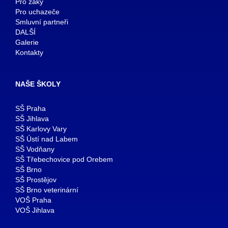
Pro žáky
Pro uchazeče
Smluvní partneři
DALŠÍ
Galerie
Kontakty
NAŠE ŠKOLY
SŠ Praha
SŠ Jihlava
SŠ Karlovy Vary
SŠ Ústí nad Labem
SŠ Vodňany
SŠ Třebechovice pod Orebem
SŠ Brno
SŠ Prostějov
SŠ Brno veterinární
VOŠ Praha
VOŠ Jihlava