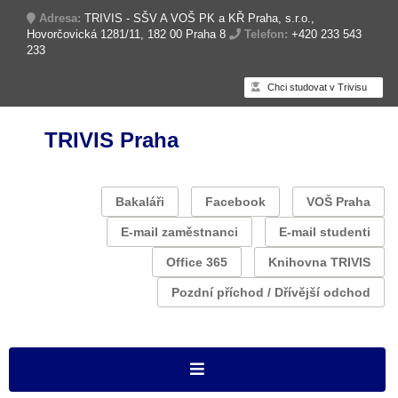
Adresa:
TRIVIS - SŠV A VOŠ PK a KŘ Praha, s.r.o.,
Hovorčovická 1281/11, 182 00 Praha 8
Telefon:
+420 233 543
233
Chci studovat v Trivisu
TRIVIS Praha
Bakaláři
Facebook
VOŠ Praha
E-mail zaměstnanci
E-mail studenti
Office 365
Knihovna TRIVIS
Pozdní příchod / Dřívější odchod