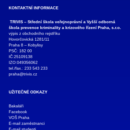
KONTAKTNÍ INFORMACE
TRIVIS – Střední škola veřejnoprávní a Vyšší odborná
škola prevence kriminality a krizového řízení Praha, s.r.o.
výpis z obchodního rejstříku
Hovorčovická 1281/11
Praha 8 – Kobylisy
PSČ: 182 00
IČ:25109138
IZO:049356062
tel./fax.: 233 543 233
praha@trivis.cz
UŽITEČNÉ ODKAZY
Bakaláři
Facebook
VOŠ Praha
E-mail zaměstnanci
E-mail studenti