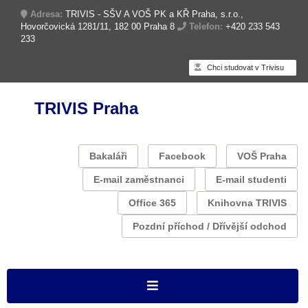
Adresa:
TRIVIS - SŠV A VOŠ PK a KŘ Praha, s.r.o.,
Hovorčovická 1281/11, 182 00 Praha 8
Telefon:
+420 233 543
233
Chci studovat v Trivisu
TRIVIS Praha
Bakaláři
Facebook
VOŠ Praha
E-mail zaměstnanci
E-mail studenti
Office 365
Knihovna TRIVIS
Pozdní příchod / Dřívější odchod