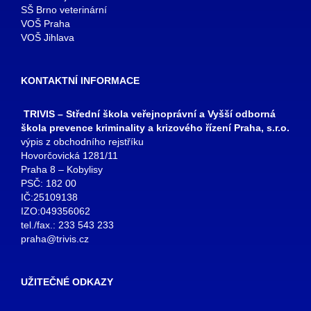
SŠ Brno veterinární
VOŠ Praha
VOŠ Jihlava
KONTAKTNÍ INFORMACE
TRIVIS – Střední škola veřejnoprávní a Vyšší odborná
škola prevence kriminality a krizového řízení Praha, s.r.o.
výpis z obchodního rejstříku
Hovorčovická 1281/11
Praha 8 – Kobylisy
PSČ: 182 00
IČ:25109138
IZO:049356062
tel./fax.: 233 543 233
praha@trivis.cz
UŽITEČNÉ ODKAZY