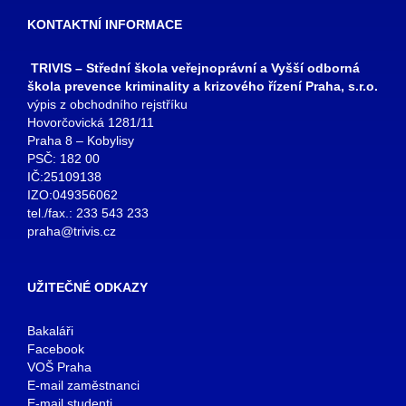
KONTAKTNÍ INFORMACE
TRIVIS – Střední škola veřejnoprávní a Vyšší odborná
škola prevence kriminality a krizového řízení Praha, s.r.o.
výpis z obchodního rejstříku
Hovorčovická 1281/11
Praha 8 – Kobylisy
PSČ: 182 00
IČ:25109138
IZO:049356062
tel./fax.: 233 543 233
praha@trivis.cz
UŽITEČNÉ ODKAZY
Bakaláři
Facebook
VOŠ Praha
E-mail zaměstnanci
E-mail studenti