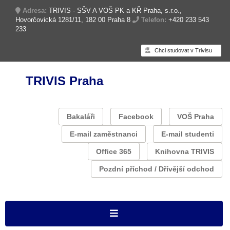
Adresa:
TRIVIS - SŠV A VOŠ PK a KŘ Praha, s.r.o.,
Hovorčovická 1281/11, 182 00 Praha 8
Telefon:
+420 233 543
233
Chci studovat v Trivisu
TRIVIS Praha
Bakaláři
Facebook
VOŠ Praha
E-mail zaměstnanci
E-mail studenti
Office 365
Knihovna TRIVIS
Pozdní příchod / Dřívější odchod