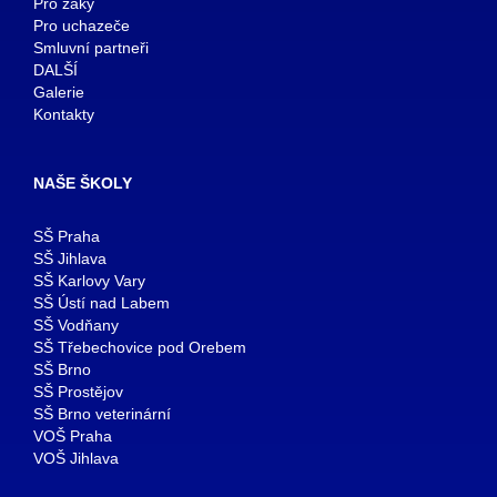
Pro žáky
Pro uchazeče
Smluvní partneři
DALŠÍ
Galerie
Kontakty
NAŠE ŠKOLY
SŠ Praha
SŠ Jihlava
SŠ Karlovy Vary
SŠ Ústí nad Labem
SŠ Vodňany
SŠ Třebechovice pod Orebem
SŠ Brno
SŠ Prostějov
SŠ Brno veterinární
VOŠ Praha
VOŠ Jihlava