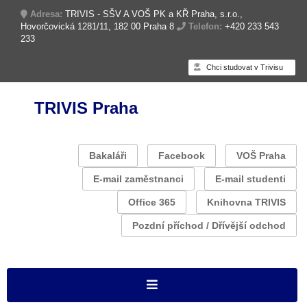
Adresa:
TRIVIS - SŠV A VOŠ PK a KŘ Praha, s.r.o.,
Hovorčovická 1281/11, 182 00 Praha 8
Telefon:
+420 233 543
233
Chci studovat v Trivisu
TRIVIS Praha
Bakaláři
Facebook
VOŠ Praha
E-mail zaměstnanci
E-mail studenti
Office 365
Knihovna TRIVIS
Pozdní příchod / Dřívější odchod