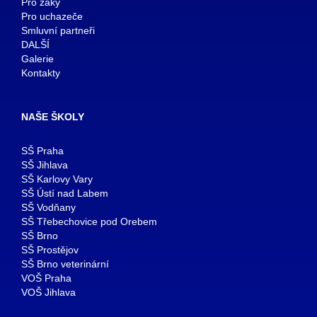
Pro žáky
Pro uchazeče
Smluvní partneři
DALŠÍ
Galerie
Kontakty
NAŠE ŠKOLY
SŠ Praha
SŠ Jihlava
SŠ Karlovy Vary
SŠ Ústí nad Labem
SŠ Vodňany
SŠ Třebechovice pod Orebem
SŠ Brno
SŠ Prostějov
SŠ Brno veterinární
VOŠ Praha
VOŠ Jihlava