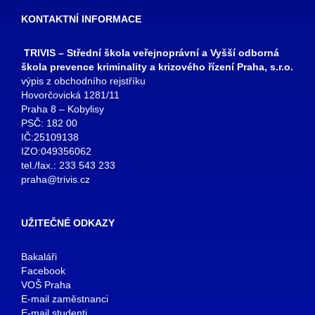
KONTAKTNÍ INFORMACE
TRIVIS – Střední škola veřejnoprávní a Vyšší odborná
škola prevence kriminality a krizového řízení Praha, s.r.o.
výpis z obchodního rejstříku
Hovorčovická 1281/11
Praha 8 – Kobylisy
PSČ: 182 00
IČ:25109138
IZO:049356062
tel./fax.: 233 543 233
praha@trivis.cz
UŽITEČNÉ ODKAZY
Bakaláři
Facebook
VOŠ Praha
E-mail zaměstnanci
E-mail studenti