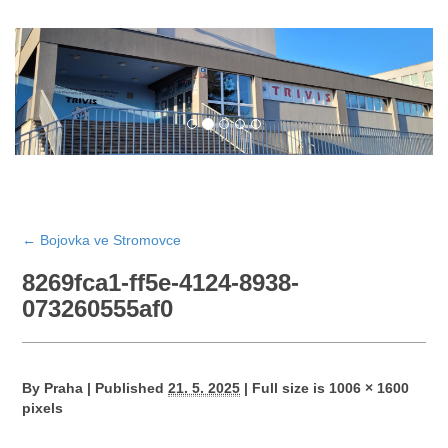
←
Bojovka ve Stromovce
8269fca1-ff5e-4124-8938-
073260555af0
By
Praha
|
Published
21. 5. 2025
|
Full size is
1006 × 1600
pixels