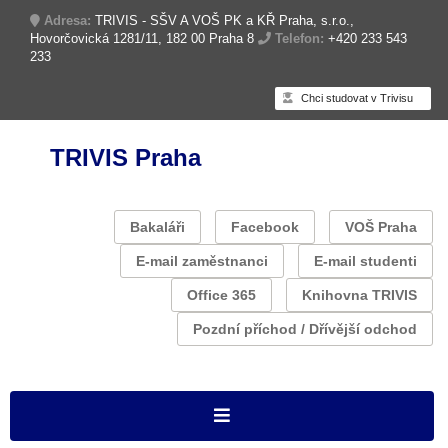
Adresa:
TRIVIS - SŠV A VOŠ PK a KŘ Praha, s.r.o.,
Hovorčovická 1281/11, 182 00 Praha 8
Telefon:
+420 233 543
233
Chci studovat v Trivisu
TRIVIS Praha
Bakaláři
Facebook
VOŠ Praha
E-mail zaměstnanci
E-mail studenti
Office 365
Knihovna TRIVIS
Pozdní příchod / Dřívější odchod