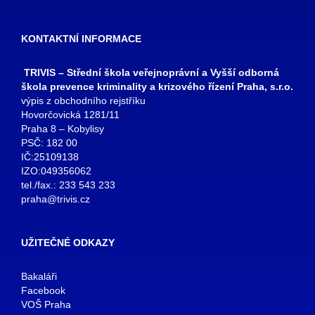
KONTAKTNÍ INFORMACE
TRIVIS – Střední škola veřejnoprávní a Vyšší odborná
škola prevence kriminality a krizového řízení Praha, s.r.o.
výpis z obchodního rejstříku
Hovorčovická 1281/11
Praha 8 – Kobylisy
PSČ: 182 00
IČ:25109138
IZO:049356062
tel./fax.: 233 543 233
praha@trivis.cz
UŽITEČNÉ ODKAZY
Bakaláři
Facebook
VOŠ Praha