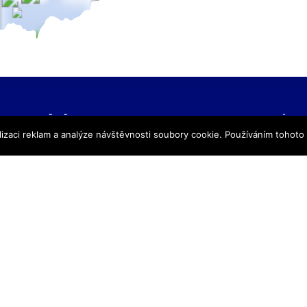
NAŠE ŠKOLY
KONTAKTNÍ IN
izaci reklam a analýze návštěvnosti soubory cookie. Používáním tohoto
SŠ Praha
TRIVIS – Středn
SŠ Jihlava
a Vyšší odborná
SŠ Karlovy Vary
kriminality a kri
SŠ Ústí nad Labem
s.r.o.
SŠ Vodňany
výpis z obchodního
SŠ Třebechovice pod Orebem
Hovorčovická 128
SŠ Brno
Praha 8 – Kobylis
SŠ Prostějov
PSČ: 182 00
SŠ Brno veterinární
IČ:25109138
VOŠ Praha
IZO:049356062
VOŠ Jihlava
tel./fax.: 233 543
praha@trivis.cz