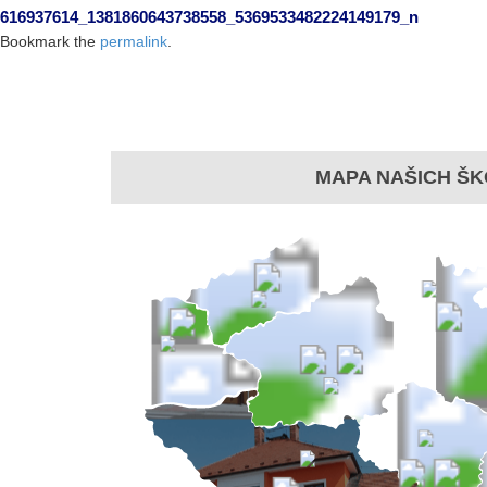
616937614_1381860643738558_5369533482224149179_n
Bookmark the
permalink
.
MAPA NAŠICH ŠK