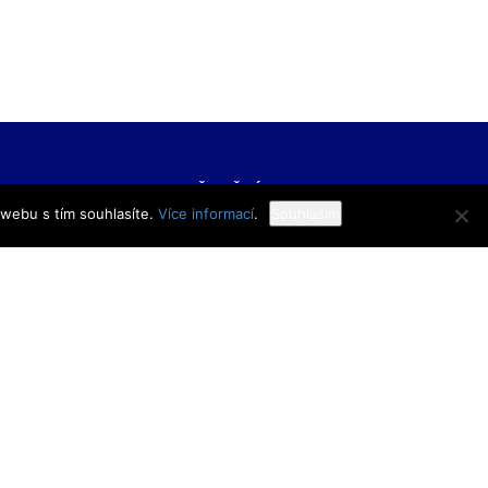
FORMACE
UŽITEČNÉ ODKAZY
 webu s tím souhlasíte.
Více informací
.
Souhlasím
í škola veřejnoprávní
Bakaláři
 škola prevence
Facebook
zového řízení Praha,
VOŠ Praha
E-mail zaměstnanci
 rejstříku
E-mail studenti
1/11
Office 365
y
Knihovna TRIVIS
Pozdní příchod / Dřívější
odchod
 233