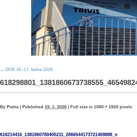
←
DOD 16.-17. ledna 2026
618298801_1381860673738555_4654982
By
Praha
|
Published
19. 1. 2026
|
Full size is
1080 × 1920
pixels
618214416_1381860780405211_2866544173721469888_n