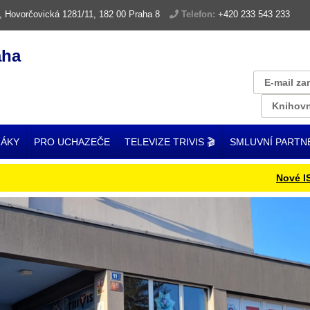
, Hovorčovická 1281/11, 182 00 Praha 8
Telefon:
+420 233 543 233
aha
E-mail za
Knihovn
ŽÁKY
PRO UCHAZEČE
TELEVIZE TRIVIS 🎬
SMLUVNÍ PARTN
Nové ISIC kar