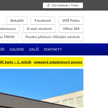
Chci studovat v Trivisu
Bakaláři
Facebook
VOŠ Praha
městnanci
E-mail studenti
Office 365
a TRIVIS
Pozdní příchod / Dřívější odchod
EŘI
GALERIE
DALŠÍ
KONTAKTY
ty – 1. ročník
omezený prázdninový provoz
Přihlašování obědu