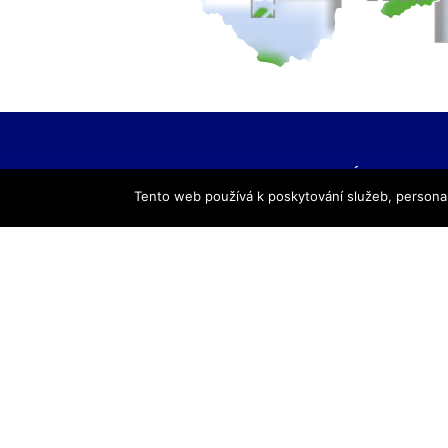
HLAVNÍ NAVIGACE
Tento web používá k poskytování služeb, personal
Úvod
Pro žáky
Pro uchazeče
Smluvní partneři
DALŠÍ
Galerie
Kontakty