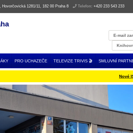
, Hovorčovická 1281/11, 182 00 Praha 8
Telefon:
+420 233 543 233
aha
E-mail za
Knihovn
ŽÁKY
PRO UCHAZEČE
TELEVIZE TRIVIS 🎬
SMLUVNÍ PARTN
Nové ISIC ka