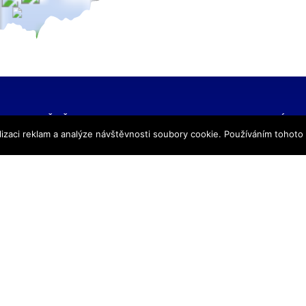
NAŠE ŠKOLY
KONTAKTNÍ IN
izaci reklam a analýze návštěvnosti soubory cookie. Používáním tohoto
SŠ Praha
TRIVIS – Středn
SŠ Jihlava
a Vyšší odborná
SŠ Karlovy Vary
kriminality a kri
SŠ Ústí nad Labem
s.r.o.
SŠ Vodňany
výpis z obchodního
SŠ Třebechovice pod Orebem
Hovorčovická 128
SŠ Brno
Praha 8 – Kobylis
SŠ Prostějov
PSČ: 182 00
SŠ Brno veterinární
IČ:25109138
VOŠ Praha
IZO:049356062
VOŠ Jihlava
tel./fax.: 233 543
praha@trivis.cz