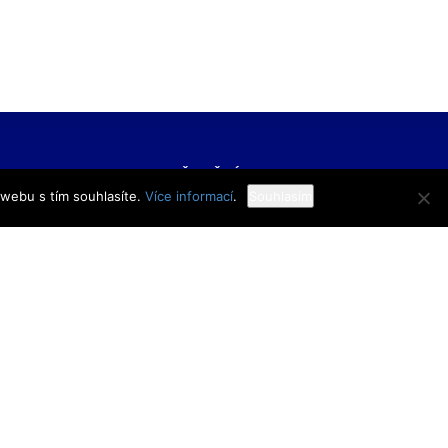
FORMACE
UŽITEČNÉ ODKAZY
 webu s tím souhlasíte.
Více informací
.
Souhlasím
í škola veřejnoprávní
Bakaláři
 škola prevence
Facebook
zového řízení Praha,
VOŠ Praha
E-mail zaměstnanci
 rejstříku
E-mail studenti
1/11
Office 365
y
Knihovna TRIVIS
Pozdní příchod / Dřívější
odchod
 233