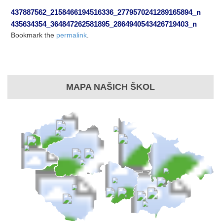
437887562_2158466194516336_2779570241289165894_n
435634354_364847262581895_2864940543426719403_n
Bookmark the
permalink
.
MAPA NAŠICH ŠKOL