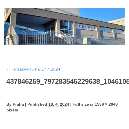
←
Futsalový turnaj 17.4.2024
437846259_797283545229638_104610
By
Praha
|
Published
18. 4. 2024
|
Full size is
1536 × 2048
pixels