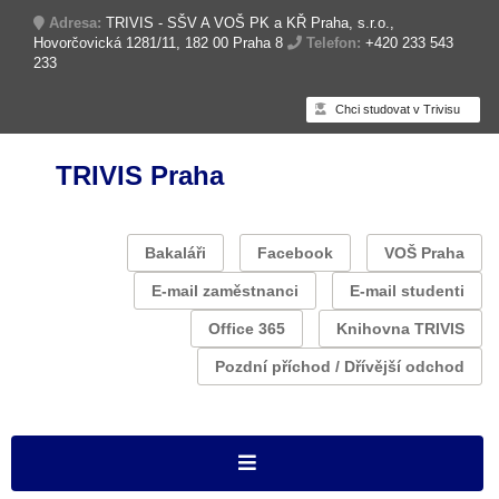
Adresa:
TRIVIS - SŠV A VOŠ PK a KŘ Praha, s.r.o.,
Hovorčovická 1281/11, 182 00 Praha 8
Telefon:
+420 233 543
233
Chci studovat v Trivisu
TRIVIS Praha
Bakaláři
Facebook
VOŠ Praha
E-mail zaměstnanci
E-mail studenti
Office 365
Knihovna TRIVIS
Pozdní příchod / Dřívější odchod