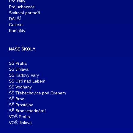
Pro žáky
Pro uchazeče
Smluvní partneři
DALŠÍ
Galerie
Kontakty
NAŠE ŠKOLY
SŠ Praha
SŠ Jihlava
SŠ Karlovy Vary
SŠ Ústí nad Labem
SŠ Vodňany
SŠ Třebechovice pod Orebem
SŠ Brno
SŠ Prostějov
SŠ Brno veterinární
VOŠ Praha
VOŠ Jihlava