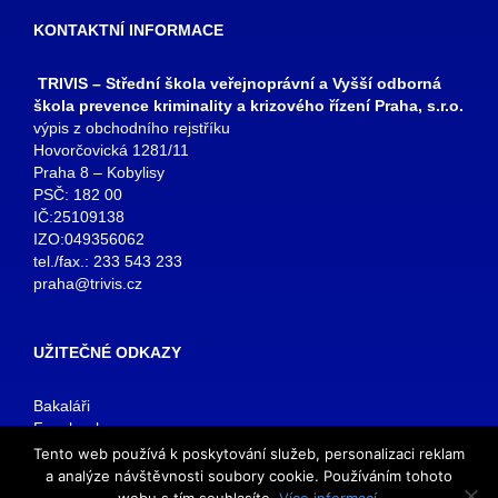
KONTAKTNÍ INFORMACE
TRIVIS – Střední škola veřejnoprávní a Vyšší odborná
škola prevence kriminality a krizového řízení Praha, s.r.o.
výpis z obchodního rejstříku
Hovorčovická 1281/11
Praha 8 – Kobylisy
PSČ: 182 00
IČ:25109138
IZO:049356062
tel./fax.: 233 543 233
praha@trivis.cz
UŽITEČNÉ ODKAZY
Bakaláři
Facebook
VOŠ Praha
Tento web používá k poskytování služeb, personalizaci reklam
E-mail zaměstnanci
a analýze návštěvnosti soubory cookie. Používáním tohoto
E-mail studenti