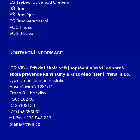
SŠ Třebechovice pod Orebem
SŠ Brno
SŠ Prostějov
SŠ Brno veterinární
VOŠ Praha
VOŠ Jihlava
KONTAKTNÍ INFORMACE
TRIVIS – Střední škola veřejnoprávní a Vyšší odborná
škola prevence kriminality a krizového řízení Praha, s.r.o.
výpis z obchodního rejstříku
Hovorčovická 1281/11
Praha 8 – Kobylisy
PSČ: 182 00
IČ:25109138
IZO:049356062
tel./fax.: 233 543 233
praha@trivis.cz