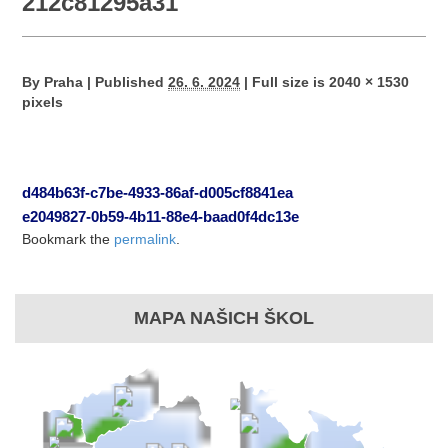
212c81295a31
By
Praha
|
Published
26. 6. 2024
|
Full size is
2040 × 1530
pixels
d484b63f-c7be-4933-86af-d005cf8841ea
e2049827-0b59-4b11-88e4-baad0f4dc13e
Bookmark the
permalink
.
MAPA NAŠICH ŠKOL