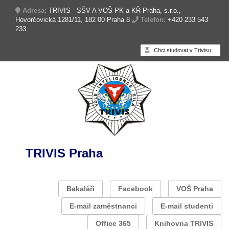
Adresa:
TRIVIS - SŠV A VOŠ PK a KŘ Praha, s.r.o.,
Hovorčovická 1281/11, 182 00 Praha 8
Telefon:
+420 233 543
233
Chci studovat v Trivisu
TRIVIS Praha
Bakaláři
Facebook
VOŠ Praha
E-mail zaměstnanci
E-mail studenti
Office 365
Knihovna TRIVIS