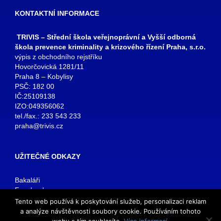
KONTAKTNÍ INFORMACE
TRIVIS – Střední škola veřejnoprávní a Vyšší odborná
škola prevence kriminality a krizového řízení Praha, s.r.o.
výpis z obchodního rejstříku
Hovorčovická 1281/11
Praha 8 – Kobylisy
PSČ: 182 00
IČ:25109138
IZO:049356062
tel./fax.: 233 543 233
praha@trivis.cz
UŽITEČNÉ ODKAZY
Bakaláři
Facebook
VOŠ Praha
Tento web používá k poskytování služeb, personalizaci reklam
E-mail zaměstnanci
a analýze návštěvnosti soubory cookie. Používáním tohoto
E-mail studenti