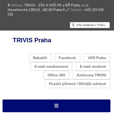
Adresa:
TRIVIS - SŠV A VOŠ PK a KŘ Praha, s.r.o.,
Hovorčovická 1281/11, 182 00 Praha 8
Telefon:
+420 233 543
233
Chci studovat v Trivisu
TRIVIS Praha
Bakaláři
Facebook
VOŠ Praha
E-mail zaměstnanci
E-mail studenti
Office 365
Knihovna TRIVIS
Pozdní příchod / Dřívější odchod