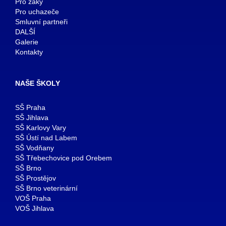
Pro žáky
Pro uchazeče
Smluvní partneři
DALŠÍ
Galerie
Kontakty
NAŠE ŠKOLY
SŠ Praha
SŠ Jihlava
SŠ Karlovy Vary
SŠ Ústí nad Labem
SŠ Vodňany
SŠ Třebechovice pod Orebem
SŠ Brno
SŠ Prostějov
SŠ Brno veterinární
VOŠ Praha
VOŠ Jihlava