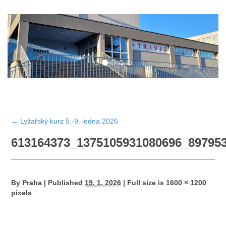
←
Lyžařský kurz 5.-9. ledna 2026
613164373_1375105931080696_89795
By
Praha
|
Published
19. 1. 2026
|
Full size is
1600 × 1200
pixels