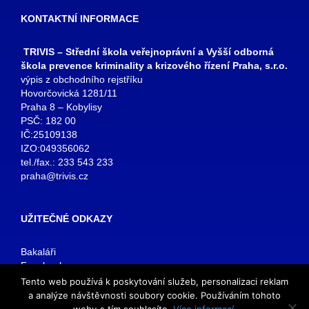
KONTAKTNÍ INFORMACE
TRIVIS – Střední škola veřejnoprávní a Vyšší odborná
škola prevence kriminality a krizového řízení Praha, s.r.o.
výpis z obchodního rejstříku
Hovorčovická 1281/11
Praha 8 – Kobylisy
PSČ: 182 00
IČ:25109138
IZO:049356062
tel./fax.: 233 543 233
praha@trivis.cz
UŽITEČNÉ ODKAZY
Bakaláři
Facebook
VOŠ Praha
Tento web používá k poskytování služeb, personalizaci reklam
E-mail zaměstnanci
a analýze návštěvnosti soubory cookie. Používáním tohoto
E-mail studenti