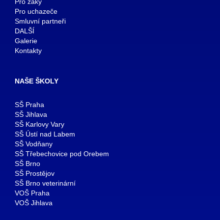
Pro žáky
Pro uchazeče
Smluvní partneři
DALŠÍ
Galerie
Kontakty
NAŠE ŠKOLY
SŠ Praha
SŠ Jihlava
SŠ Karlovy Vary
SŠ Ústí nad Labem
SŠ Vodňany
SŠ Třebechovice pod Orebem
SŠ Brno
SŠ Prostějov
SŠ Brno veterinární
VOŠ Praha
VOŠ Jihlava