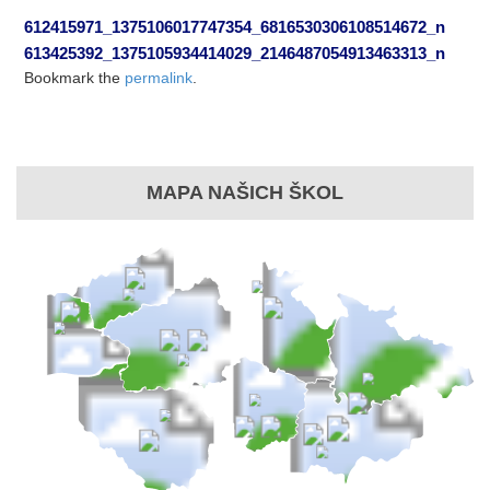
612415971_1375106017747354_6816530306108514672_n
613425392_1375105934414029_2146487054913463313_n
Bookmark the
permalink
.
MAPA NAŠICH ŠKOL