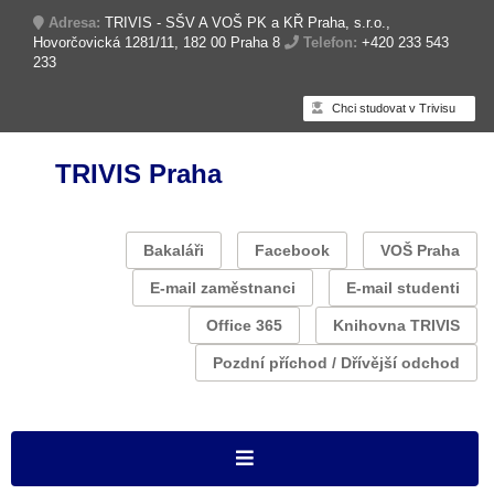
Adresa:
TRIVIS - SŠV A VOŠ PK a KŘ Praha, s.r.o.,
Hovorčovická 1281/11, 182 00 Praha 8
Telefon:
+420 233 543
233
Chci studovat v Trivisu
TRIVIS Praha
Bakaláři
Facebook
VOŠ Praha
E-mail zaměstnanci
E-mail studenti
Office 365
Knihovna TRIVIS
Pozdní příchod / Dřívější odchod