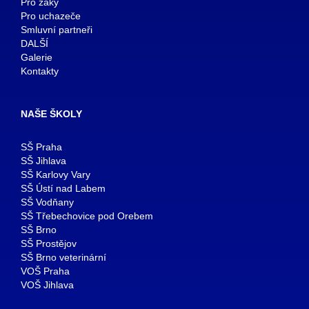
Pro žáky
Pro uchazeče
Smluvní partneři
DALŠÍ
Galerie
Kontakty
NAŠE ŠKOLY
SŠ Praha
SŠ Jihlava
SŠ Karlovy Vary
SŠ Ústí nad Labem
SŠ Vodňany
SŠ Třebechovice pod Orebem
SŠ Brno
SŠ Prostějov
SŠ Brno veterinární
VOŠ Praha
VOŠ Jihlava