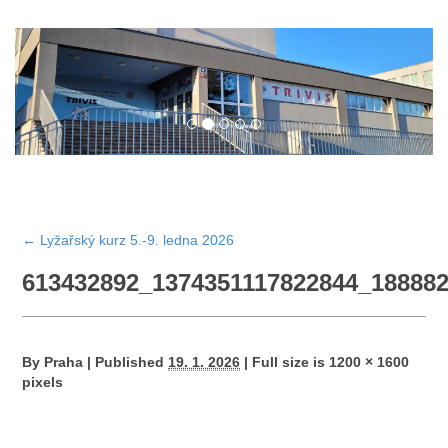
←
Lyžařský kurz 5.-9. ledna 2026
613432892_1374351117822844_18888
By
Praha
|
Published
19. 1. 2026
|
Full size is
1200 × 1600
pixels