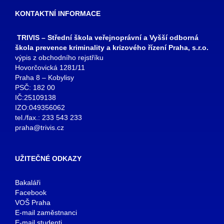
KONTAKTNÍ INFORMACE
TRIVIS – Střední škola veřejnoprávní a Vyšší odborná
škola prevence kriminality a krizového řízení Praha, s.r.o.
výpis z obchodního rejstříku
Hovorčovická 1281/11
Praha 8 – Kobylisy
PSČ: 182 00
IČ:25109138
IZO:049356062
tel./fax.: 233 543 233
praha@trivis.cz
UŽITEČNÉ ODKAZY
Bakaláři
Facebook
VOŠ Praha
E-mail zaměstnanci
E-mail studenti