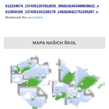
612234674_1374351207822835_3856242453488838622_n
612650100_1374351101156179_1492628421751105287_n
Bookmark the
permalink
.
MAPA NAŠICH ŠKOL