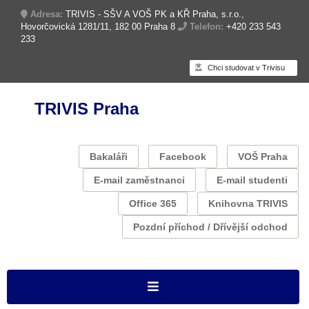
Adresa:
TRIVIS - SŠV A VOŠ PK a KŘ Praha, s.r.o.,
Hovorčovická 1281/11, 182 00 Praha 8
Telefon:
+420 233 543
233
Chci studovat v Trivisu
TRIVIS Praha
Bakaláři
Facebook
VOŠ Praha
E-mail zaměstnanci
E-mail studenti
Office 365
Knihovna TRIVIS
Pozdní příchod / Dřívější odchod