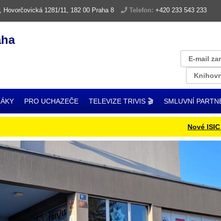
, Hovorčovická 1281/11, 182 00 Praha 8
Telefon:
+420 233 543 233
aha
E-mail za
Knihovn
ŽÁKY
PRO UCHAZEČE
TELEVIZE TRIVIS 🎬
SMLUVNÍ PARTN
Nové ISIC karty 