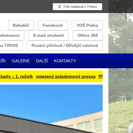
Chci studovat v Trivisu
Bakaláři
Facebook
VOŠ Praha
městnanci
E-mail studenti
Office 365
a TRIVIS
Pozdní příchod / Dřívější odchod
EŘI
GALERIE
DALŠÍ
KONTAKTY
– 1. ročník
omezený prázdninový provoz
Přihlašování obědu na 