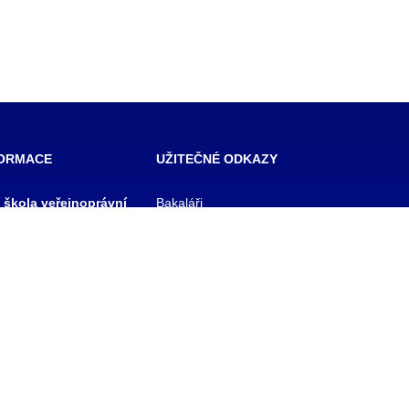
FORMACE
UŽITEČNÉ ODKAZY
í škola veřejnoprávní
Bakaláři
 škola prevence
Facebook
zového řízení Praha,
VOŠ Praha
E-mail zaměstnanci
 rejstříku
E-mail studenti
1/11
Office 365
y
Knihovna TRIVIS
Pozdní příchod / Dřívější
odchod
 233