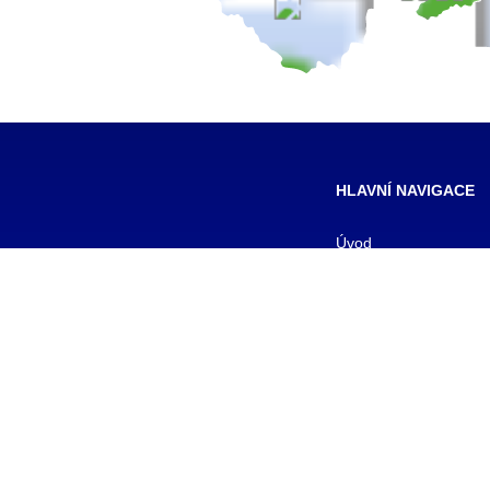
HLAVNÍ NAVIGACE
Úvod
Pro žáky
Pro uchazeče
Smluvní partneři
DALŠÍ
Galerie
Kontakty