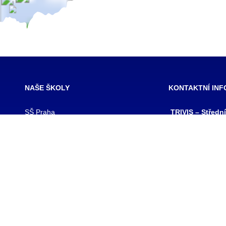
NAŠE ŠKOLY
KONTAKTNÍ IN
SŠ Praha
TRIVIS – Středn
SŠ Jihlava
a Vyšší odborná
SŠ Karlovy Vary
kriminality a kri
SŠ Ústí nad Labem
s.r.o.
SŠ Vodňany
výpis z obchodního
SŠ Třebechovice pod Orebem
Hovorčovická 128
SŠ Brno
Praha 8 – Kobylis
SŠ Prostějov
PSČ: 182 00
SŠ Brno veterinární
IČ:25109138
VOŠ Praha
IZO:049356062
VOŠ Jihlava
tel./fax.: 233 543
praha@trivis.cz