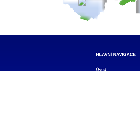
HLAVNÍ NAVIGACE
Úvod
Pro žáky
Pro uchazeče
Smluvní partneři
DALŠÍ
Galerie
Kontakty