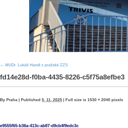
←
MUDr. Lukáš Handl z pražské ZZS
fd14e28d-f0ba-4435-8226-c5f75a8efbe3
By
Praha
|
Published
5. 11. 2025
|
Full size is
1530 × 2040
pixels
e9555f65-b36a-413c-ab87-d9cb4f9edc3c