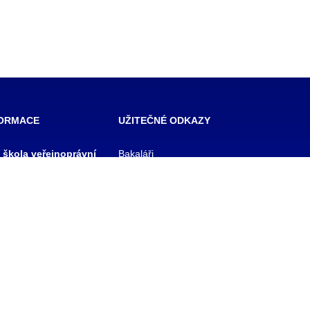
FORMACE
UŽITEČNÉ ODKAZY
í škola veřejnoprávní
Bakaláři
 škola prevence
Facebook
zového řízení Praha,
VOŠ Praha
E-mail zaměstnanci
 rejstříku
E-mail studenti
1/11
Office 365
y
Knihovna TRIVIS
Pozdní příchod / Dřívější
odchod
 233