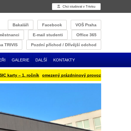
Chci studovat v Trivisu
Bakaláři
Facebook
VOŠ Praha
městnanci
E-mail studenti
Office 365
a TRIVIS
Pozdní příchod / Dřívější odchod
EŘI
GALERIE
DALŠÍ
KONTAKTY
rty – 1. ročník
omezený prázdninový provoz
Přihlašování obědu