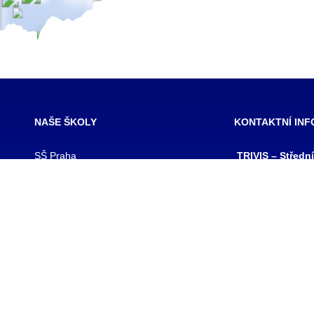
NAŠE ŠKOLY
KONTAKTNÍ IN
SŠ Praha
TRIVIS – Středn
SŠ Jihlava
a Vyšší odborná
SŠ Karlovy Vary
kriminality a kri
SŠ Ústí nad Labem
s.r.o.
SŠ Vodňany
výpis z obchodního
SŠ Třebechovice pod Orebem
Hovorčovická 128
SŠ Brno
Praha 8 – Kobylis
SŠ Prostějov
PSČ: 182 00
SŠ Brno veterinární
IČ:25109138
VOŠ Praha
IZO:049356062
VOŠ Jihlava
tel./fax.: 233 543
praha@trivis.cz