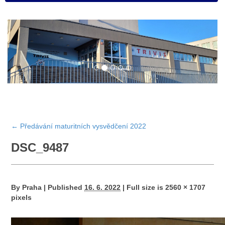
←
Předávání maturitních vysvědčení 2022
DSC_9487
By
Praha
|
Published
16. 6. 2022
|
Full size is
2560 × 1707
pixels