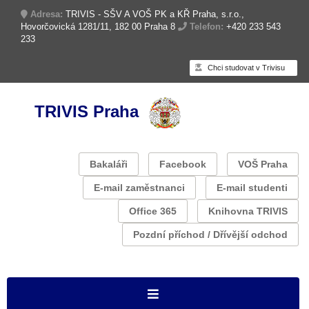
Adresa:
TRIVIS - SŠV A VOŠ PK a KŘ Praha, s.r.o.,
Hovorčovická 1281/11, 182 00 Praha 8
Telefon:
+420 233 543
233
Chci studovat v Trivisu
TRIVIS Praha
Bakaláři
Facebook
VOŠ Praha
E-mail zaměstnanci
E-mail studenti
Office 365
Knihovna TRIVIS
Pozdní příchod / Dřívější odchod