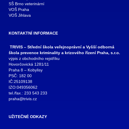
SŠ Brno veterinární
VOŠ Praha
VOŠ Jihlava
KONTAKTNÍ INFORMACE
TRIVIS – Střední škola veřejnoprávní a Vyšší odborná
škola prevence kriminality a krizového řízení Praha, s.r.o.
výpis z obchodního rejstříku
Hovorčovická 1281/11
Praha 8 – Kobylisy
PSČ: 182 00
IČ:25109138
IZO:049356062
tel./fax.: 233 543 233
praha@trivis.cz
UŽITEČNÉ ODKAZY