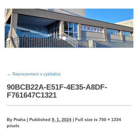
←
Reprezentant v cyklistice
90BCB22A-E51F-4E35-A8DF-
F761647C1321
By
Praha
|
Published
9. 1. 2024
|
Full size is
750 × 1334
pixels