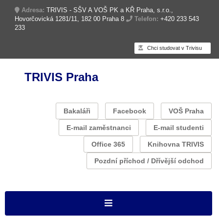
Adresa:
TRIVIS - SŠV A VOŠ PK a KŘ Praha, s.r.o.,
Hovorčovická 1281/11, 182 00 Praha 8
Telefon:
+420 233 543
233
Chci studovat v Trivisu
TRIVIS Praha
Bakaláři
Facebook
VOŠ Praha
E-mail zaměstnanci
E-mail studenti
Office 365
Knihovna TRIVIS
Pozdní příchod / Dřívější odchod