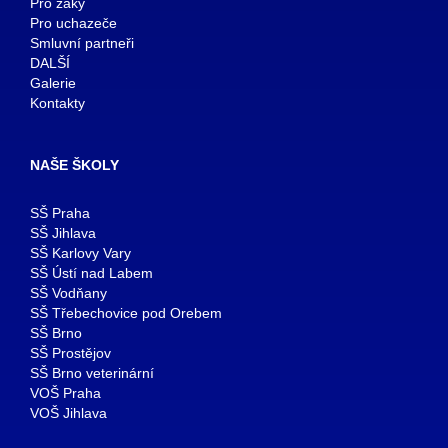
Pro žáky
Pro uchazeče
Smluvní partneři
DALŠÍ
Galerie
Kontakty
NAŠE ŠKOLY
SŠ Praha
SŠ Jihlava
SŠ Karlovy Vary
SŠ Ústí nad Labem
SŠ Vodňany
SŠ Třebechovice pod Orebem
SŠ Brno
SŠ Prostějov
SŠ Brno veterinární
VOŠ Praha
VOŠ Jihlava