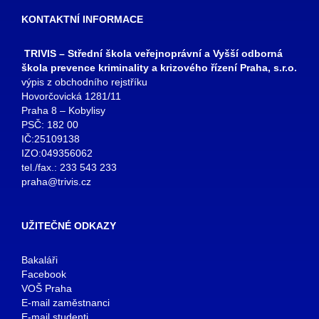
KONTAKTNÍ INFORMACE
TRIVIS – Střední škola veřejnoprávní a Vyšší odborná
škola prevence kriminality a krizového řízení Praha, s.r.o.
výpis z obchodního rejstříku
Hovorčovická 1281/11
Praha 8 – Kobylisy
PSČ: 182 00
IČ:25109138
IZO:049356062
tel./fax.: 233 543 233
praha@trivis.cz
UŽITEČNÉ ODKAZY
Bakaláři
Facebook
VOŠ Praha
E-mail zaměstnanci
E-mail studenti