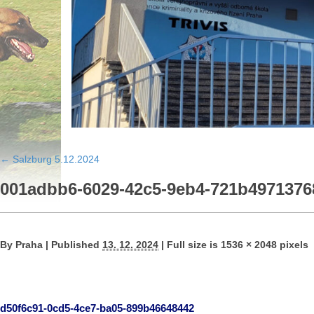
←
Salzburg 5.12.2024
001adbb6-6029-42c5-9eb4-721b4971376
By
Praha
|
Published
13. 12. 2024
|
Full size is
1536 × 2048
pixels
d50f6c91-0cd5-4ce7-ba05-899b46648442