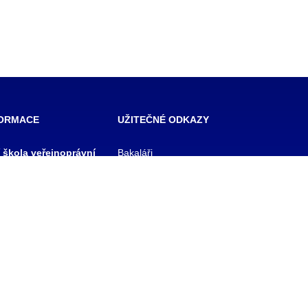
FORMACE
UŽITEČNÉ ODKAZY
í škola veřejnoprávní
Bakaláři
 škola prevence
Facebook
zového řízení Praha,
VOŠ Praha
E-mail zaměstnanci
 rejstříku
E-mail studenti
1/11
Office 365
y
Knihovna TRIVIS
Pozdní příchod / Dřívější
odchod
 233