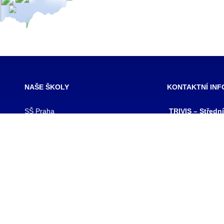
NAŠE ŠKOLY
KONTAKTNÍ IN
SŠ Praha
TRIVIS – Středn
SŠ Jihlava
a Vyšší odborná
SŠ Karlovy Vary
kriminality a kri
SŠ Ústí nad Labem
s.r.o.
SŠ Vodňany
výpis z obchodního
SŠ Třebechovice pod Orebem
Hovorčovická 128
SŠ Brno
Praha 8 – Kobylis
SŠ Prostějov
PSČ: 182 00
SŠ Brno veterinární
IČ:25109138
VOŠ Praha
IZO:049356062
VOŠ Jihlava
tel./fax.: 233 543
praha@trivis.cz