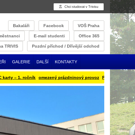
Chci studovat v Trivisu
Bakaláři
Facebook
VOŠ Praha
městnanci
E-mail studenti
Office 365
a TRIVIS
Pozdní příchod / Dřívější odchod
EŘI
GALERIE
DALŠÍ
KONTAKTY
 – 1. ročník
omezený prázdninový provoz
Přihlašování obědu na