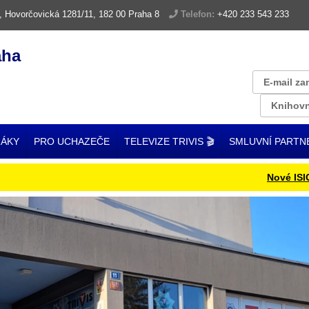
, Hovorčovická 1281/11, 182 00 Praha 8
Telefon:
+420 233 543 233
aha
E-mail za
Knihovn
ŽÁKY
PRO UCHAZEČE
TELEVIZE TRIVIS 🎬
SMLUVNÍ PARTN
Nové ISIC karty