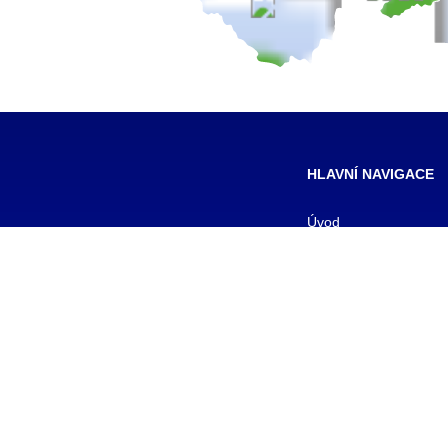
HLAVNÍ NAVIGACE
Úvod
Pro žáky
Pro uchazeče
Smluvní partneři
DALŠÍ
Galerie
Kontakty