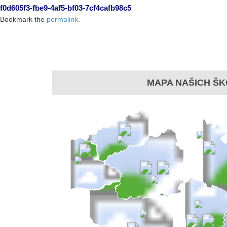
f0d605f3-fbe9-4af5-bf03-7cf4cafb98c5
Bookmark the
permalink
.
MAPA NAŠICH ŠK