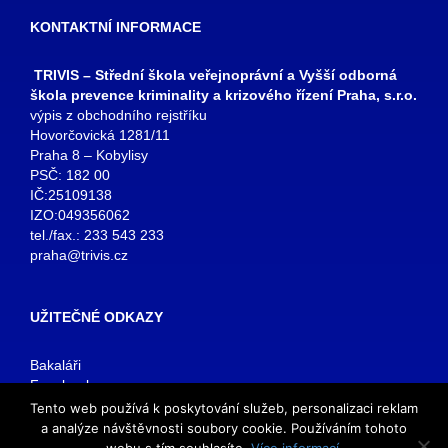
KONTAKTNÍ INFORMACE
TRIVIS – Střední škola veřejnoprávní a Vyšší odborná
škola prevence kriminality a krizového řízení Praha, s.r.o.
výpis z obchodního rejstříku
Hovorčovická 1281/11
Praha 8 – Kobylisy
PSČ: 182 00
IČ:25109138
IZO:049356062
tel./fax.: 233 543 233
praha@trivis.cz
UŽITEČNÉ ODKAZY
Bakaláři
Facebook
VOŠ Praha
Tento web používá k poskytování služeb, personalizaci reklam
E-mail zaměstnanci
a analýze návštěvnosti soubory cookie. Používáním tohoto
E-mail studenti