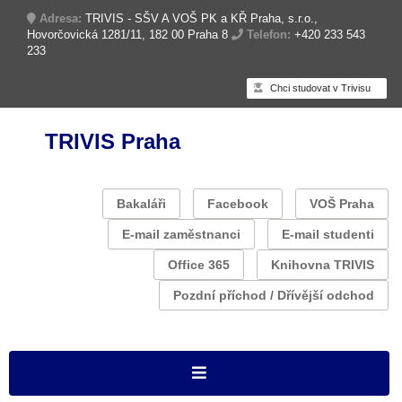
Adresa:
TRIVIS - SŠV A VOŠ PK a KŘ Praha, s.r.o.,
Hovorčovická 1281/11, 182 00 Praha 8
Telefon:
+420 233 543
233
Chci studovat v Trivisu
TRIVIS Praha
Bakaláři
Facebook
VOŠ Praha
E-mail zaměstnanci
E-mail studenti
Office 365
Knihovna TRIVIS
Pozdní příchod / Dřívější odchod