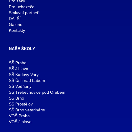
Pro žáky
Pro uchazeče
Smluvní partneři
DALŠÍ
Galerie
Kontakty
NAŠE ŠKOLY
SŠ Praha
SŠ Jihlava
SŠ Karlovy Vary
SŠ Ústí nad Labem
SŠ Vodňany
SŠ Třebechovice pod Orebem
SŠ Brno
SŠ Prostějov
SŠ Brno veterinární
VOŠ Praha
VOŠ Jihlava