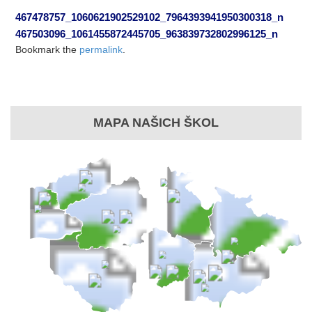
467478757_1060621902529102_7964393941950300318_n
467503096_1061455872445705_963839732802996125_n
Bookmark the
permalink
.
MAPA NAŠICH ŠKOL