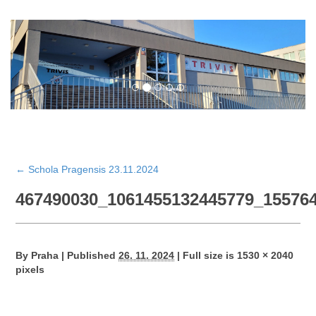
←
Schola Pragensis 23.11.2024
467490030_1061455132445779_15576
By
Praha
|
Published
26. 11. 2024
|
Full size is
1530 × 2040
pixels