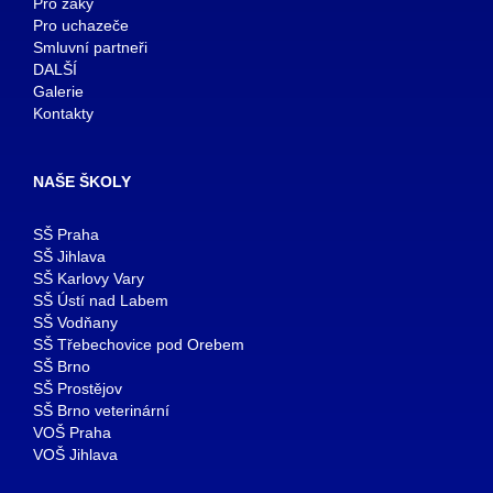
Pro žáky
Pro uchazeče
Smluvní partneři
DALŠÍ
Galerie
Kontakty
NAŠE ŠKOLY
SŠ Praha
SŠ Jihlava
SŠ Karlovy Vary
SŠ Ústí nad Labem
SŠ Vodňany
SŠ Třebechovice pod Orebem
SŠ Brno
SŠ Prostějov
SŠ Brno veterinární
VOŠ Praha
VOŠ Jihlava