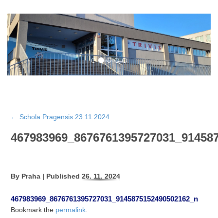
←
Schola Pragensis 23.11.2024
467983969_8676761395727031_91458
By
Praha
|
Published
26. 11. 2024
467983969_8676761395727031_9145875152490502162_n
Bookmark the
permalink
.