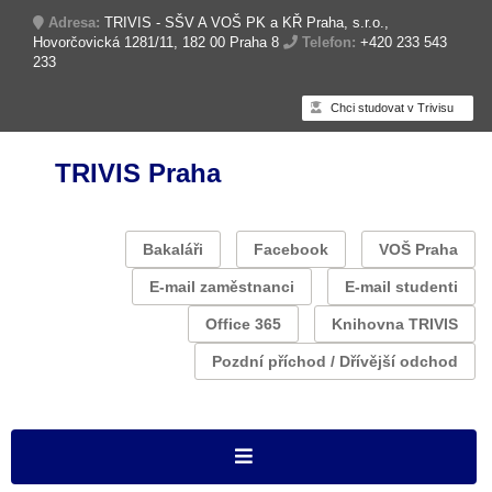
Adresa:
TRIVIS - SŠV A VOŠ PK a KŘ Praha, s.r.o.,
Hovorčovická 1281/11, 182 00 Praha 8
Telefon:
+420 233 543
233
Chci studovat v Trivisu
TRIVIS Praha
Bakaláři
Facebook
VOŠ Praha
E-mail zaměstnanci
E-mail studenti
Office 365
Knihovna TRIVIS
Pozdní příchod / Dřívější odchod