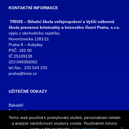
KONTAKTNÍ INFORMACE
TRIVIS – Střední škola veřejnoprávní a Vyšší odborná
škola prevence kriminality a krizového řízení Praha, s.r.o.
výpis z obchodního rejstříku
Hovorčovická 1281/11
Praha 8 – Kobylisy
PSČ: 182 00
IČ:25109138
IZO:049356062
tel./fax.: 233 543 233
praha@trivis.cz
UŽITEČNÉ ODKAZY
Bakaláři
Facebook
VOŠ Praha
Tento web používá k poskytování služeb, personalizaci reklam
E-mail zaměstnanci
a analýze návštěvnosti soubory cookie. Používáním tohoto
E-mail studenti