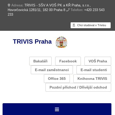
Adresa:
TRIVIS - SŠV A VOŠ PK a KŘ Praha, s.r.o.,
Hovorčovická 1281/11, 182 00 Praha 8
Telefon:
+420 233 543
233
Chci studovat v Trivisu
TRIVIS Praha
Bakaláři
Facebook
VOŠ Praha
E-mail zaměstnanci
E-mail studenti
Office 365
Knihovna TRIVIS
Pozdní příchod / Dřívější odchod