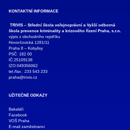
KONTAKTNÍ INFORMACE
TRIVIS – Střední škola veřejnoprávní a Vyšší odborná
škola prevence kriminality a krizového řízení Praha, s.r.o.
výpis z obchodního rejstříku
Hovorčovická 1281/11
Praha 8 – Kobylisy
PSČ: 182 00
IČ:25109138
IZO:049356062
tel./fax.: 233 543 233
praha@trivis.cz
UŽITEČNÉ ODKAZY
Bakaláři
Facebook
VOŠ Praha
E-mail zaměstnanci