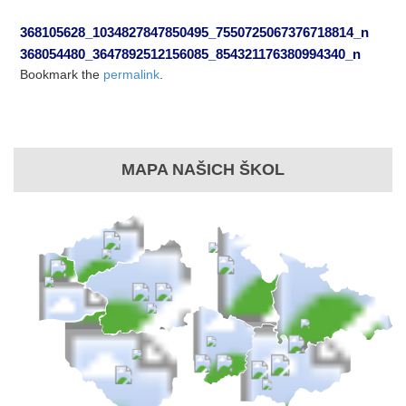
368105628_1034827847850495_7550725067376718814_n
368054480_3647892512156085_854321176380994340_n
Bookmark the
permalink
.
MAPA NAŠICH ŠKOL