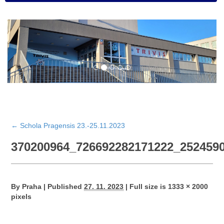
←
Schola Pragensis 23.-25.11.2023
370200964_726692282171222_252459
By
Praha
|
Published
27. 11. 2023
|
Full size is
1333 × 2000
pixels