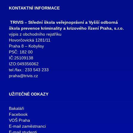
KONTAKTNÍ INFORMACE
TRIVIS – Střední škola veřejnoprávní a Vyšší odborná
škola prevence kriminality a krizového řízení Praha, s.r.o.
výpis z obchodního rejstříku
Hovorčovická 1281/11
Praha 8 – Kobylisy
PSČ: 182 00
IČ:25109138
IZO:049356062
tel./fax.: 233 543 233
praha@trivis.cz
UŽITEČNÉ ODKAZY
Bakaláři
Facebook
VOŠ Praha
E-mail zaměstnanci
E-mail studenti