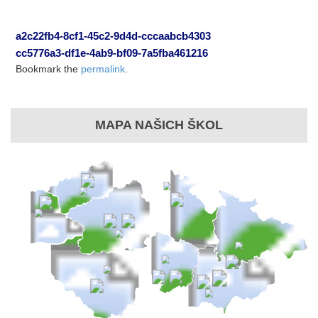
a2c22fb4-8cf1-45c2-9d4d-cccaabcb4303
cc5776a3-df1e-4ab9-bf09-7a5fba461216
Bookmark the
permalink
.
MAPA NAŠICH ŠKOL