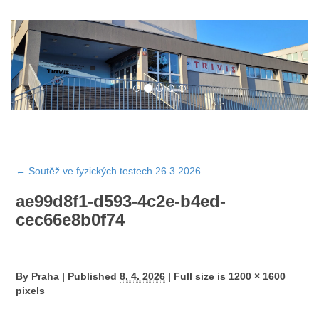
←
Soutěž ve fyzických testech 26.3.2026
ae99d8f1-d593-4c2e-b4ed-
cec66e8b0f74
By
Praha
|
Published
8. 4. 2026
|
Full size is
1200 × 1600
pixels