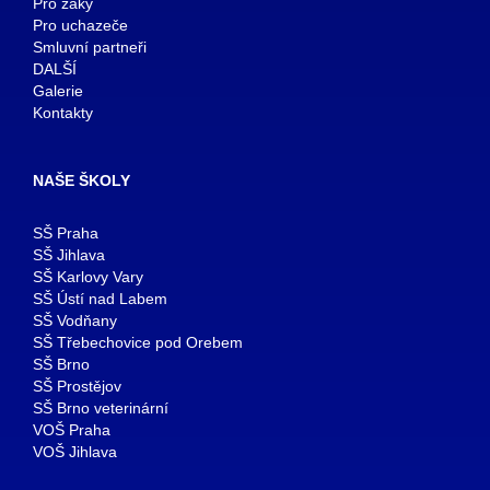
Pro žáky
Pro uchazeče
Smluvní partneři
DALŠÍ
Galerie
Kontakty
NAŠE ŠKOLY
SŠ Praha
SŠ Jihlava
SŠ Karlovy Vary
SŠ Ústí nad Labem
SŠ Vodňany
SŠ Třebechovice pod Orebem
SŠ Brno
SŠ Prostějov
SŠ Brno veterinární
VOŠ Praha
VOŠ Jihlava