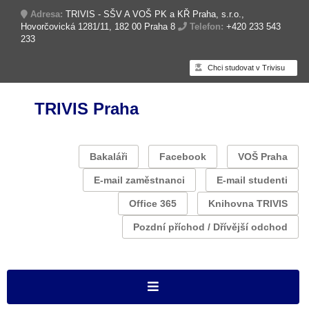
Adresa:
TRIVIS - SŠV A VOŠ PK a KŘ Praha, s.r.o.,
Hovorčovická 1281/11, 182 00 Praha 8
Telefon:
+420 233 543
233
Chci studovat v Trivisu
TRIVIS Praha
Bakaláři
Facebook
VOŠ Praha
E-mail zaměstnanci
E-mail studenti
Office 365
Knihovna TRIVIS
Pozdní příchod / Dřívější odchod