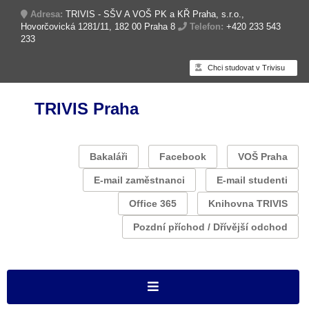
Adresa:
TRIVIS - SŠV A VOŠ PK a KŘ Praha, s.r.o.,
Hovorčovická 1281/11, 182 00 Praha 8
Telefon:
+420 233 543
233
Chci studovat v Trivisu
TRIVIS Praha
Bakaláři
Facebook
VOŠ Praha
E-mail zaměstnanci
E-mail studenti
Office 365
Knihovna TRIVIS
Pozdní příchod / Dřívější odchod