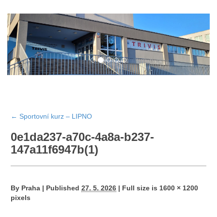
←
Sportovní kurz – LIPNO
0e1da237-a70c-4a8a-b237-
147a11f6947b(1)
By
Praha
|
Published
27. 5. 2026
|
Full size is
1600 × 1200
pixels