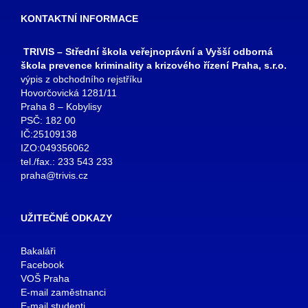
KONTAKTNÍ INFORMACE
TRIVIS – Střední škola veřejnoprávní a Vyšší odborná
škola prevence kriminality a krizového řízení Praha, s.r.o.
výpis z obchodního rejstříku
Hovorčovická 1281/11
Praha 8 – Kobylisy
PSČ: 182 00
IČ:25109138
IZO:049356062
tel./fax.: 233 543 233
praha@trivis.cz
UŽITEČNÉ ODKAZY
Bakaláři
Facebook
VOŠ Praha
E-mail zaměstnanci
E-mail studenti