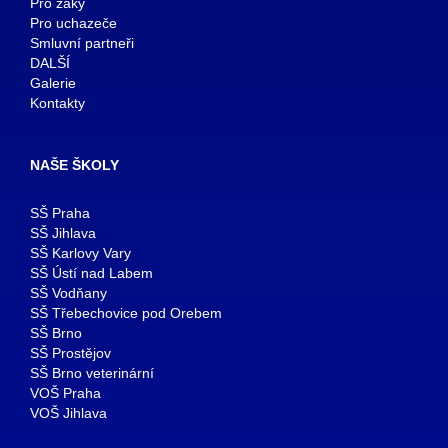
Pro žáky
Pro uchazeče
Smluvní partneři
DALŠÍ
Galerie
Kontakty
NAŠE ŠKOLY
SŠ Praha
SŠ Jihlava
SŠ Karlovy Vary
SŠ Ústí nad Labem
SŠ Vodňany
SŠ Třebechovice pod Orebem
SŠ Brno
SŠ Prostějov
SŠ Brno veterinární
VOŠ Praha
VOŠ Jihlava