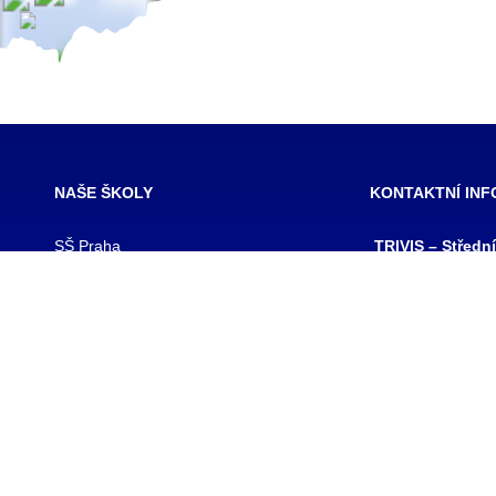
NAŠE ŠKOLY
KONTAKTNÍ IN
SŠ Praha
TRIVIS – Středn
SŠ Jihlava
a Vyšší odborná
SŠ Karlovy Vary
kriminality a kri
SŠ Ústí nad Labem
s.r.o.
SŠ Vodňany
výpis z obchodního
SŠ Třebechovice pod Orebem
Hovorčovická 128
SŠ Brno
Praha 8 – Kobylis
SŠ Prostějov
PSČ: 182 00
SŠ Brno veterinární
IČ:25109138
VOŠ Praha
IZO:049356062
VOŠ Jihlava
tel./fax.: 233 543
praha@trivis.cz