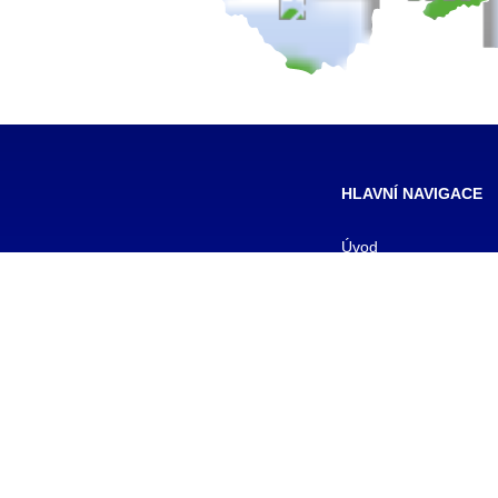
HLAVNÍ NAVIGACE
Úvod
Pro žáky
Pro uchazeče
Smluvní partneři
DALŠÍ
Galerie
Kontakty