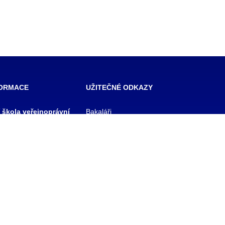
FORMACE
UŽITEČNÉ ODKAZY
í škola veřejnoprávní
Bakaláři
 škola prevence
Facebook
zového řízení Praha,
VOŠ Praha
E-mail zaměstnanci
 rejstříku
E-mail studenti
1/11
Office 365
y
Knihovna TRIVIS
Pozdní příchod / Dřívější
odchod
 233