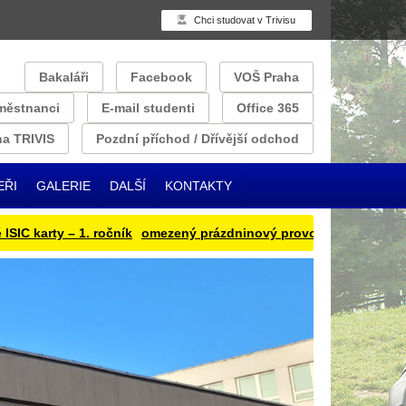
Chci studovat v Trivisu
Bakaláři
Facebook
VOŠ Praha
městnanci
E-mail studenti
Office 365
a TRIVIS
Pozdní příchod / Dřívější odchod
EŘI
GALERIE
DALŠÍ
KONTAKTY
arty – 1. ročník
omezený prázdninový provoz
Přihlašování oběd