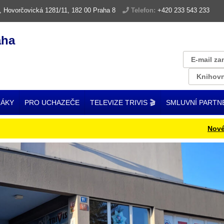
, Hovorčovická 1281/11, 182 00 Praha 8
Telefon:
+420 233 543 233
aha
E-mail za
Knihovn
ŽÁKY
PRO UCHAZEČE
TELEVIZE TRIVIS 🎬
SMLUVNÍ PARTN
Nové ISIC k