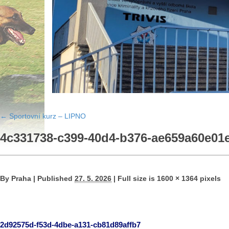
←
Sportovní kurz – LIPNO
4c331738-c399-40d4-b376-ae659a60e01
By
Praha
|
Published
27. 5. 2026
|
Full size is
1600 × 1364
pixels
2d92575d-f53d-4dbe-a131-cb81d89affb7