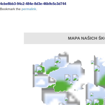
4cbe8bb3-94c2-484e-8d3e-46b9c5c3d744
Bookmark the
permalink
.
MAPA NAŠICH ŠK