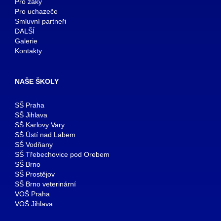
Pro žáky
Pro uchazeče
Smluvní partneři
DALŠÍ
Galerie
Kontakty
NAŠE ŠKOLY
SŠ Praha
SŠ Jihlava
SŠ Karlovy Vary
SŠ Ústí nad Labem
SŠ Vodňany
SŠ Třebechovice pod Orebem
SŠ Brno
SŠ Prostějov
SŠ Brno veterinární
VOŠ Praha
VOŠ Jihlava