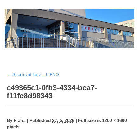
←
Sportovní kurz – LIPNO
c49365c1-0fb3-4334-bea7-
f11fc8d98343
By
Praha
|
Published
27. 5. 2026
|
Full size is
1200 × 1600
pixels