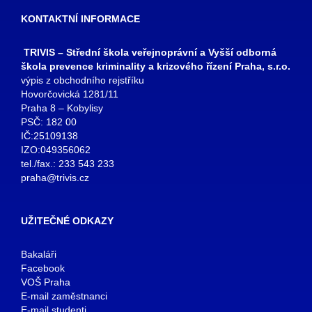
KONTAKTNÍ INFORMACE
TRIVIS – Střední škola veřejnoprávní a Vyšší odborná
škola prevence kriminality a krizového řízení Praha, s.r.o.
výpis z obchodního rejstříku
Hovorčovická 1281/11
Praha 8 – Kobylisy
PSČ: 182 00
IČ:25109138
IZO:049356062
tel./fax.: 233 543 233
praha@trivis.cz
UŽITEČNÉ ODKAZY
Bakaláři
Facebook
VOŠ Praha
E-mail zaměstnanci
E-mail studenti