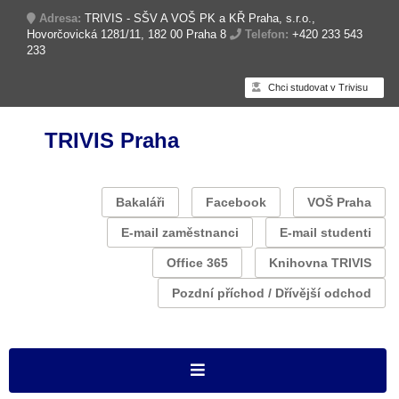
Adresa:
TRIVIS - SŠV A VOŠ PK a KŘ Praha, s.r.o.,
Hovorčovická 1281/11, 182 00 Praha 8
Telefon:
+420 233 543
233
Chci studovat v Trivisu
TRIVIS Praha
Bakaláři
Facebook
VOŠ Praha
E-mail zaměstnanci
E-mail studenti
Office 365
Knihovna TRIVIS
Pozdní příchod / Dřívější odchod