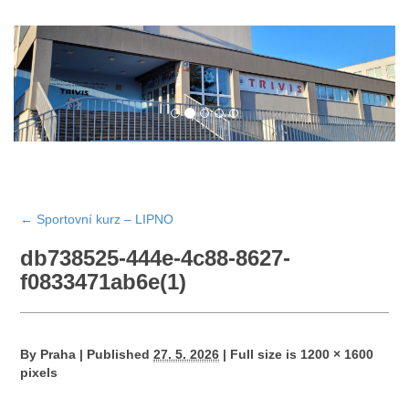
←
Sportovní kurz – LIPNO
db738525-444e-4c88-8627-
f0833471ab6e(1)
By
Praha
|
Published
27. 5. 2026
|
Full size is
1200 × 1600
pixels