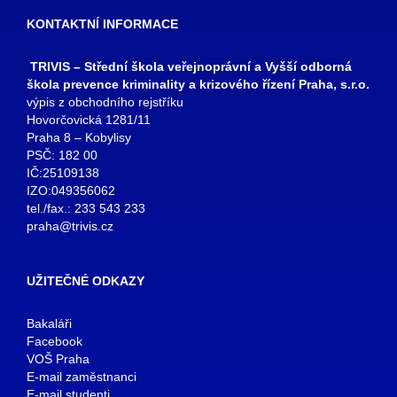
KONTAKTNÍ INFORMACE
TRIVIS – Střední škola veřejnoprávní a Vyšší odborná
škola prevence kriminality a krizového řízení Praha, s.r.o.
výpis z obchodního rejstříku
Hovorčovická 1281/11
Praha 8 – Kobylisy
PSČ: 182 00
IČ:25109138
IZO:049356062
tel./fax.: 233 543 233
praha@trivis.cz
UŽITEČNÉ ODKAZY
Bakaláři
Facebook
VOŠ Praha
E-mail zaměstnanci
E-mail studenti