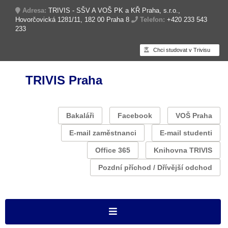
Adresa:
TRIVIS - SŠV A VOŠ PK a KŘ Praha, s.r.o.,
Hovorčovická 1281/11, 182 00 Praha 8
Telefon:
+420 233 543
233
Chci studovat v Trivisu
TRIVIS Praha
Bakaláři
Facebook
VOŠ Praha
E-mail zaměstnanci
E-mail studenti
Office 365
Knihovna TRIVIS
Pozdní příchod / Dřívější odchod