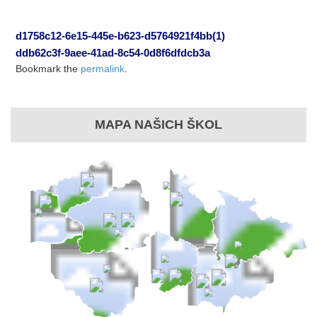
d1758c12-6e15-445e-b623-d5764921f4bb(1)
ddb62c3f-9aee-41ad-8c54-0d8f6dfdcb3a
Bookmark the
permalink
.
MAPA NAŠICH ŠKOL