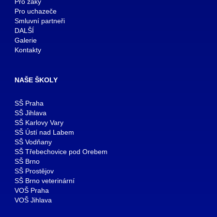
Pro žáky
Pro uchazeče
Smluvní partneři
DALŠÍ
Galerie
Kontakty
NAŠE ŠKOLY
SŠ Praha
SŠ Jihlava
SŠ Karlovy Vary
SŠ Ústí nad Labem
SŠ Vodňany
SŠ Třebechovice pod Orebem
SŠ Brno
SŠ Prostějov
SŠ Brno veterinární
VOŠ Praha
VOŠ Jihlava