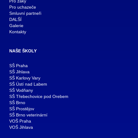
Pro žáky
Pro uchazeče
Smluvní partneři
DALŠÍ
Galerie
Kontakty
NAŠE ŠKOLY
SŠ Praha
SŠ Jihlava
SŠ Karlovy Vary
SŠ Ústí nad Labem
SŠ Vodňany
SŠ Třebechovice pod Orebem
SŠ Brno
SŠ Prostějov
SŠ Brno veterinární
VOŠ Praha
VOŠ Jihlava