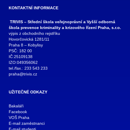
KONTAKTNÍ INFORMACE
TRIVIS – Střední škola veřejnoprávní a Vyšší odborná
škola prevence kriminality a krizového řízení Praha, s.r.o.
výpis z obchodního rejstříku
Hovorčovická 1281/11
Praha 8 – Kobylisy
PSČ: 182 00
IČ:25109138
IZO:049356062
tel./fax.: 233 543 233
praha@trivis.cz
UŽITEČNÉ ODKAZY
Bakaláři
Facebook
VOŠ Praha
E-mail zaměstnanci
E-mail studenti