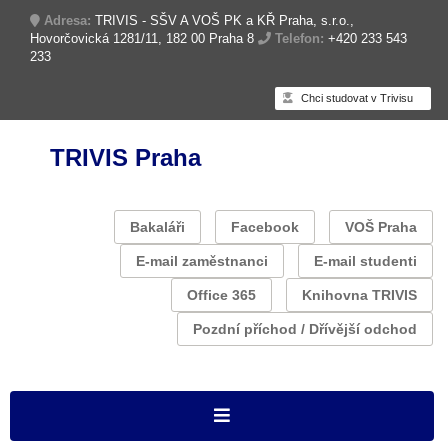
Adresa:
TRIVIS - SŠV A VOŠ PK a KŘ Praha, s.r.o.,
Hovorčovická 1281/11, 182 00 Praha 8
Telefon:
+420 233 543
233
Chci studovat v Trivisu
TRIVIS Praha
Bakaláři
Facebook
VOŠ Praha
E-mail zaměstnanci
E-mail studenti
Office 365
Knihovna TRIVIS
Pozdní příchod / Dřívější odchod