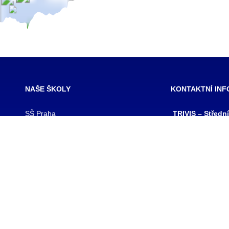
NAŠE ŠKOLY
KONTAKTNÍ IN
SŠ Praha
TRIVIS – Středn
SŠ Jihlava
a Vyšší odborná
SŠ Karlovy Vary
kriminality a kri
SŠ Ústí nad Labem
s.r.o.
SŠ Vodňany
výpis z obchodního
SŠ Třebechovice pod Orebem
Hovorčovická 128
SŠ Brno
Praha 8 – Kobylis
SŠ Prostějov
PSČ: 182 00
SŠ Brno veterinární
IČ:25109138
VOŠ Praha
IZO:049356062
VOŠ Jihlava
tel./fax.: 233 543
praha@trivis.cz