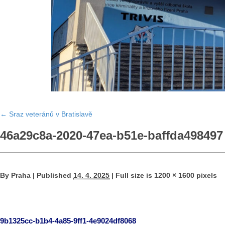
←
Sraz veteránů v Bratislavě
46a29c8a-2020-47ea-b51e-baffda498497
By
Praha
|
Published
14. 4. 2025
|
Full size is
1200 × 1600
pixels
9b1325cc-b1b4-4a85-9ff1-4e9024df8068