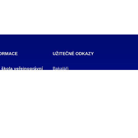
FORMACE
UŽITEČNÉ ODKAZY
í škola veřejnoprávní
Bakaláři
 škola prevence
Facebook
zového řízení Praha,
VOŠ Praha
E-mail zaměstnanci
 rejstříku
E-mail studenti
1/11
Office 365
y
Knihovna TRIVIS
Pozdní příchod / Dřívější
odchod
 233