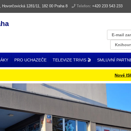
, Hovorčovická 1281/11, 182 00 Praha 8
Telefon:
+420 233 543 233
aha
E-mail za
Knihovn
ŽÁKY
PRO UCHAZEČE
TELEVIZE TRIVIS 🎬
SMLUVNÍ PARTN
Nové ISIC kart