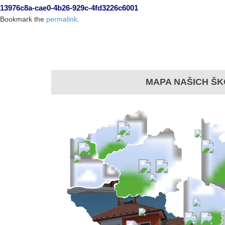
13976c8a-cae0-4b26-929c-4fd3226c6001
Bookmark the
permalink
.
MAPA NAŠICH ŠK