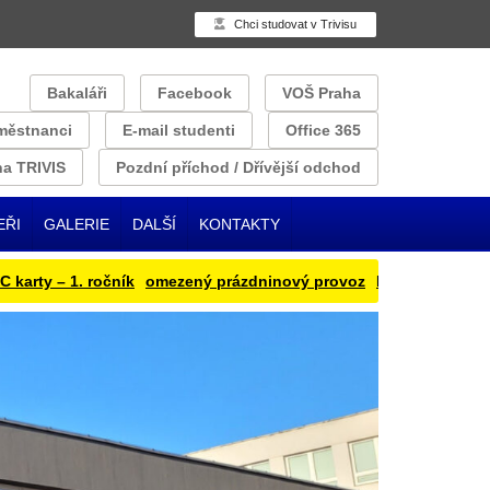
Chci studovat v Trivisu
Bakaláři
Facebook
VOŠ Praha
městnanci
E-mail studenti
Office 365
a TRIVIS
Pozdní příchod / Dřívější odchod
EŘI
GALERIE
DALŠÍ
KONTAKTY
y – 1. ročník
omezený prázdninový provoz
Přihlašování obědu 