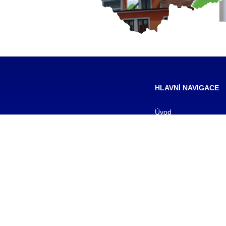
HLAVNÍ NAVIGACE
Úvod
Pro žáky
Pro uchazeče
Smluvní partneři
DALŠÍ
Galerie
Kontakty