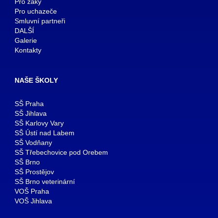
Pro žáky
Pro uchazeče
Smluvní partneři
DALŠÍ
Galerie
Kontakty
NAŠE ŠKOLY
SŠ Praha
SŠ Jihlava
SŠ Karlovy Vary
SŠ Ústí nad Labem
SŠ Vodňany
SŠ Třebechovice pod Orebem
SŠ Brno
SŠ Prostějov
SŠ Brno veterinární
VOŠ Praha
VOŠ Jihlava