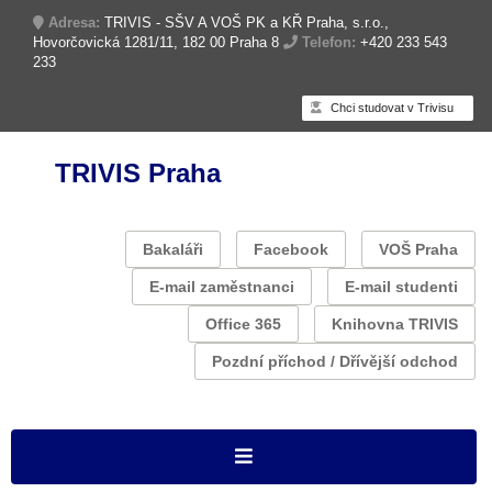
Adresa:
TRIVIS - SŠV A VOŠ PK a KŘ Praha, s.r.o.,
Hovorčovická 1281/11, 182 00 Praha 8
Telefon:
+420 233 543
233
Chci studovat v Trivisu
TRIVIS Praha
Bakaláři
Facebook
VOŠ Praha
E-mail zaměstnanci
E-mail studenti
Office 365
Knihovna TRIVIS
Pozdní příchod / Dřívější odchod