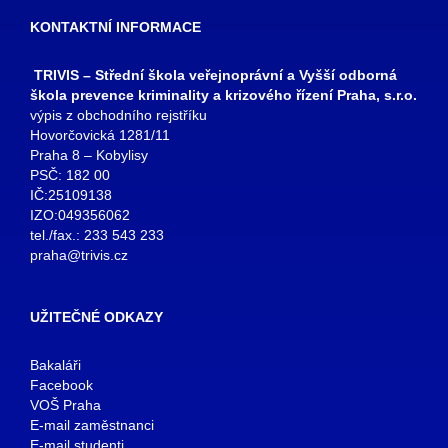
KONTAKTNÍ INFORMACE
TRIVIS – Střední škola veřejnoprávní a Vyšší odborná
škola prevence kriminality a krizového řízení Praha, s.r.o.
výpis z obchodního rejstříku
Hovorčovická 1281/11
Praha 8 – Kobylisy
PSČ: 182 00
IČ:25109138
IZO:049356062
tel./fax.: 233 543 233
praha@trivis.cz
UŽITEČNÉ ODKAZY
Bakaláři
Facebook
VOŠ Praha
E-mail zaměstnanci
E-mail studenti