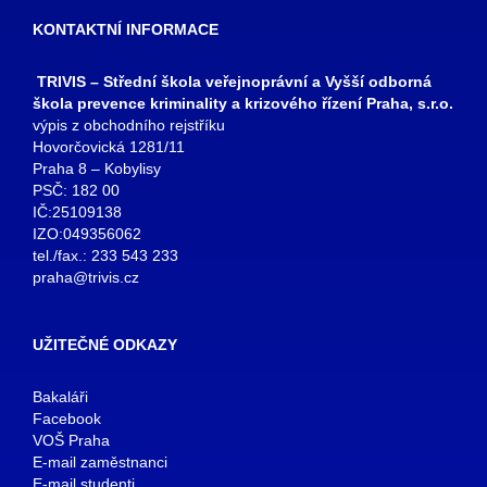
KONTAKTNÍ INFORMACE
TRIVIS – Střední škola veřejnoprávní a Vyšší odborná
škola prevence kriminality a krizového řízení Praha, s.r.o.
výpis z obchodního rejstříku
Hovorčovická 1281/11
Praha 8 – Kobylisy
PSČ: 182 00
IČ:25109138
IZO:049356062
tel./fax.: 233 543 233
praha@trivis.cz
UŽITEČNÉ ODKAZY
Bakaláři
Facebook
VOŠ Praha
E-mail zaměstnanci
E-mail studenti