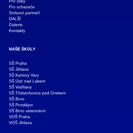
Pro žáky
Pro uchazeče
Smluvní partneři
DALŠÍ
Galerie
Kontakty
NAŠE ŠKOLY
SŠ Praha
SŠ Jihlava
SŠ Karlovy Vary
SŠ Ústí nad Labem
SŠ Vodňany
SŠ Třebechovice pod Orebem
SŠ Brno
SŠ Prostějov
SŠ Brno veterinární
VOŠ Praha
VOŠ Jihlava