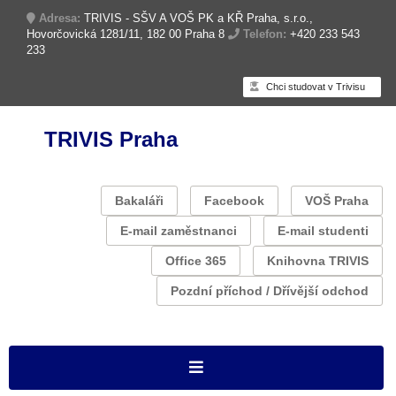
Adresa:
TRIVIS - SŠV A VOŠ PK a KŘ Praha, s.r.o.,
Hovorčovická 1281/11, 182 00 Praha 8
Telefon:
+420 233 543
233
Chci studovat v Trivisu
TRIVIS Praha
Bakaláři
Facebook
VOŠ Praha
E-mail zaměstnanci
E-mail studenti
Office 365
Knihovna TRIVIS
Pozdní příchod / Dřívější odchod